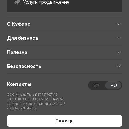
Услуги продвижения
О Куфаре
Для бизнеса
Полезно
Безопасность
Контакты
BY
RU
ООО «Куфар Тех», УНП 191767445
Пн-Пт: 10:00 – 18:00; Сб, Вс: Выходной
220029, г. Минск, ул. Красная 7А-2, 3-й
этаж
help@kufar.by
Помощь