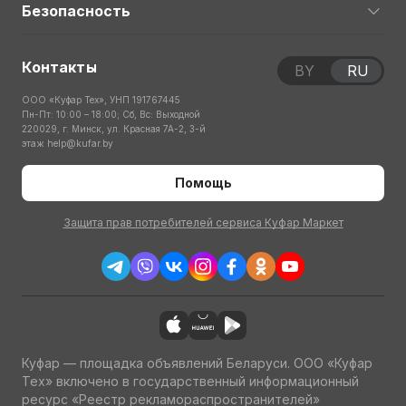
Безопасность
Контакты
BY
RU
ООО «Куфар Тех», УНП 191767445
Пн-Пт: 10:00 – 18:00; Сб, Вс: Выходной
220029, г. Минск, ул. Красная 7А-2, 3-й
этаж
help@kufar.by
Помощь
Защита прав потребителей сервиса Куфар Маркет
Куфар — площадка объявлений Беларуси. ООО «Куфар
Тех» включено в государственный информационный
ресурс «Реестр рекламораспространителей»