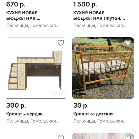
670 р.
1 500 р.
КУХНЯ НОВАЯ
КУХНЯ НОВАЯ
БЮДЖЕТНАЯ.
БЮДЖЕТНАЯ Плутон.
МОДУЛЬНЫЕ КУХНИ.
РАССРОЧКА, ДОСТАВКА,
Лельчицы, Гомельская
Лельчицы, Гомельская
ПРЯМЫЕ И УГЛОВЫЕ.
ПРОЕКТ В ПОДАРОК
обл.
обл.
ЛЮБОЙ РАЗМЕР.
300 р.
30 р.
Кровать-чердак
Кроватка детская
Лельчицы, Гомельская
Лельчицы, Гомельская
обл.
обл.