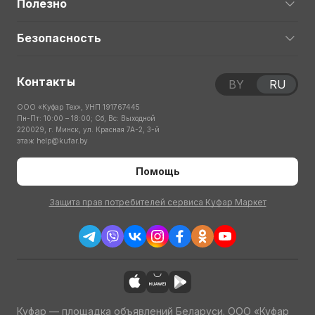
Полезно
Безопасность
Контакты
BY
RU
ООО «Куфар Тех», УНП 191767445
Пн-Пт: 10:00 – 18:00; Сб, Вс: Выходной
220029, г. Минск, ул. Красная 7А-2, 3-й
этаж
help@kufar.by
Помощь
Защита прав потребителей сервиса Куфар Маркет
Куфар — площадка объявлений Беларуси. ООО «Куфар