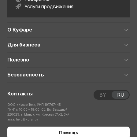
Услуги продвижения
О Куфаре
Для бизнеса
Полезно
Безопасность
Контакты
BY
RU
ООО «Куфар Тех», УНП 191767445
Пн-Пт: 10:00 – 18:00; Сб, Вс: Выходной
220029, г. Минск, ул. Красная 7А-2, 3-й
этаж
help@kufar.by
Помощь