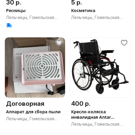
30 р.
5 р.
Ресницы
Косметика
Лельчицы, Гомельская
Лельчицы, Гомельская
обл.
обл.
Договорная
400 р.
Аппарат для сбора пыли
Кресло-коляска
инвалидная Antar
Лельчицы, Гомельская
AT52306 Alu
Лельчицы, Гомельская
обл.
обл.