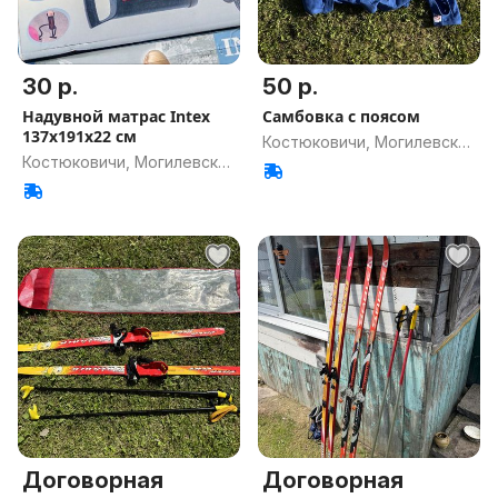
30 р.
50 р.
Надувной матрас Intex
Самбовка с поясом
137x191x22 см
Костюковичи, Могилевская
Костюковичи, Могилевская
обл.
обл.
Договорная
Договорная