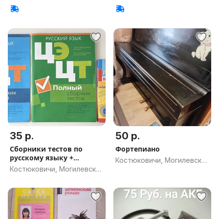
обл.
обл.
35 р.
50 р.
Сборники тестов по
Фортепиано
русскому языку +
Костюковичи, Могилевская
сборник правил
Костюковичи, Могилевская
обл.
обл.