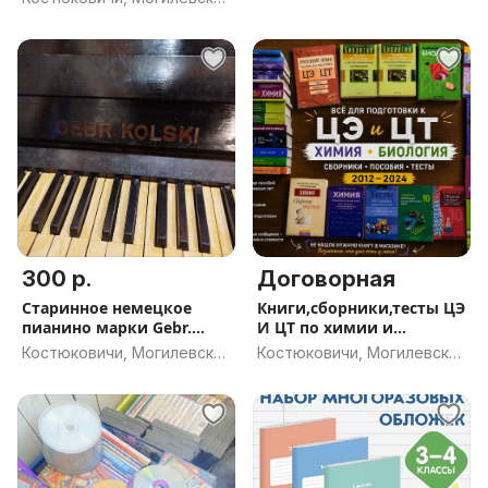
обл.
300 р.
Договорная
Старинное немецкое
Книги,сборники,тесты ЦЭ
пианино марки Gebr.
И ЦТ по химии и
Kolski
биологии
Костюковичи, Могилевская
Костюковичи, Могилевская
обл.
обл.