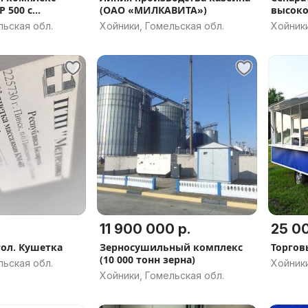
P 500 с
(ОАО «МИЛКАВИТА»)
высоко
ем зерна
(ОАО 
льская обл.
Хойники, Гомельская обл.
Хойники
Полымя ПЗП
11 900 000 р.
25 00
ол. Кушетка
Зерносушильный комплекс
Торгов
(10 000 тонн зерна)
льская обл.
Хойники
Хойники, Гомельская обл.