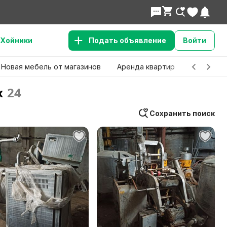
Хойники
Подать объявление
Войти
Новая мебель от магазинов
Аренда квартир
Детские 
х
24
Сохранить поиск