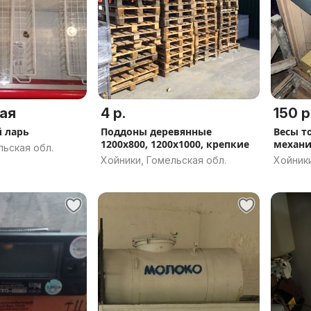
ая
4 р.
150 р
 ларь
Поддоны деревянные
Весы т
1200х800, 1200х1000, крепкие
механи
льская обл.
Хойники, Гомельская обл.
Хойники