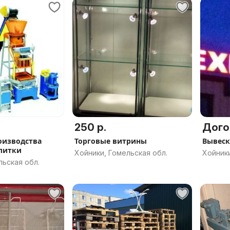
250 р.
Дого
оизводства
Торговые витрины
Вывеск
литки
Хойники, Гомельская обл.
Хойники
льская обл.