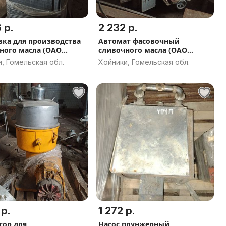
 р.
2 232 р.
вка для производства
Автомат фасовочный
ного масла (ОАО
сливочного масла (ОАО
АВИТА»)
«МИЛКАВИТА»)
, Гомельская обл.
Хойники, Гомельская обл.
 р.
1 272 р.
тор для
Насос плунжерный