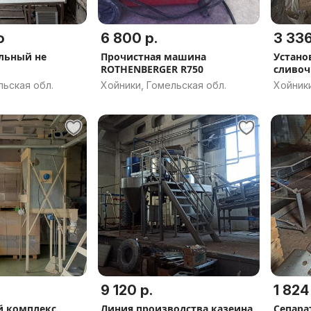
о
6 800 р.
3 336
льный не
Прочистная машина
Устано
ROTHENBERGER R750
сливоч
«МИЛК
льская обл.
Хойники, Гомельская обл.
Хойники
9 120 р.
1 824
 комплекс
Линия производства казеина
Сепара