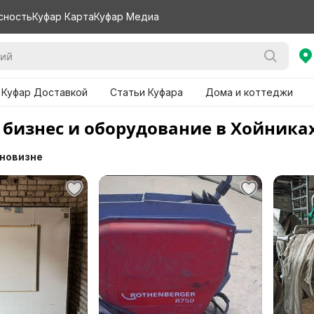
сность
Куфар Карта
Куфар Медиа
 Куфар Доставкой
Статьи Куфара
Дома и коттеджи
 бизнес и оборудование в Хойника
 новизне