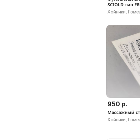
SCIOLD тип FR
перегружател
Хойники, Гоме
пневматич. 
(МИЛКАВИТА)
950 р.
Массажный ст
Хойники, Гоме