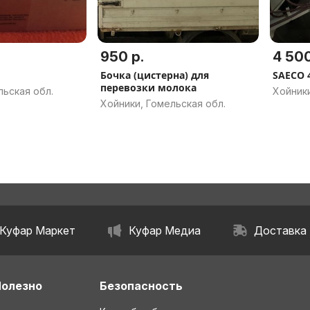
950 р.
4 500
Бочка (цистерна) для
SAECO 
перевозки молока
льская обл.
Хойники
Хойники, Гомельская обл.
Куфар Маркет
Куфар Медиа
Доставка
Полезно
Безопасность