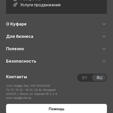
Услуги продвижения
О Куфаре
Для бизнеса
Полезно
Безопасность
Контакты
BY
RU
ООО «Куфар Тех», УНП 191767445
Пн-Пт: 10:00 – 18:00; Сб, Вс: Выходной
220029, г. Минск, ул. Красная 7А-2, 3-й
этаж
help@kufar.by
Помощь