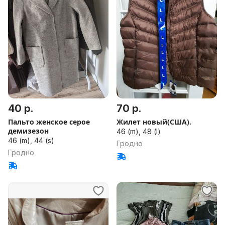
40 р.
70 р.
Пальто женское серое
Жилет новый(США).
демизезон
46 (m), 48 (l)
46 (m), 44 (s)
Гродно
Гродно