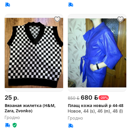
25 р.
680 р.
850 р.
-20%
Вязаная жилетка (H&M,
Плащ кожа новый р 44-48
Zara, Zvonko)
Новое, 44 (s), 46 (m), 48 (l)
Гродно
Гродно