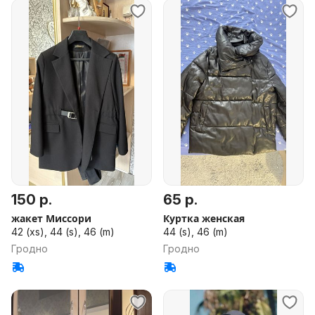
150 р.
65 р.
жакет Миссори
Куртка женская
42 (xs), 44 (s), 46 (m)
44 (s), 46 (m)
Гродно
Гродно