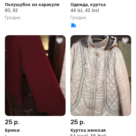
Полушубок из каракуля
Одежда, куртка
60, 62
44 (s), 42 (xs)
Гродно
Гродно
25 р.
25 р.
Брюки
Куртка женская
54 (xxxl), 56 (bxl)