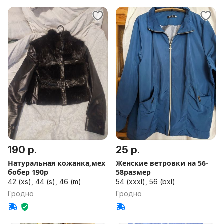
190 р.
25 р.
Натуральная кожанка,мех
Женские ветровки на 56-
бобер 190р
58размер
42 (xs), 44 (s), 46 (m)
54 (xxxl), 56 (bxl)
Гродно
Гродно