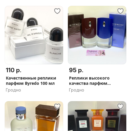
110 р.
95 р.
Качественные реплики
Реплики высокого
парфюм Byredo 100 мл
качества парфюм
Givenchy
Гродно
Гродно