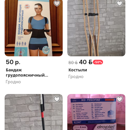
50 р.
40 р.
80 р.
-50%
Бандаж
Костыли
грудопоясничный
Гродно
фиксирующий
Гродно