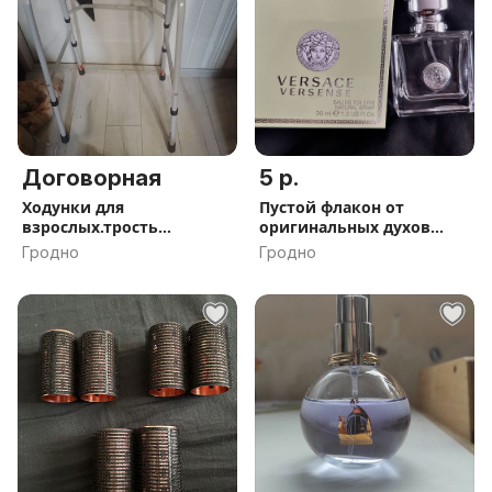
Договорная
5 р.
Ходунки для
Пустой флакон от
взрослых.трость
оригинальных духов
логкетывые
Versace
Гродно
Гродно