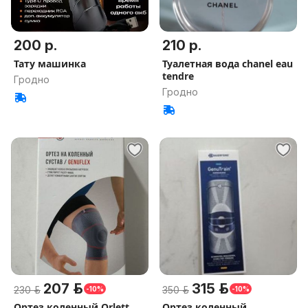
200 р.
210 р.
Тату машинка
Туалетная вода chanel eau
tendre
Гродно
Гродно
207 р.
315 р.
230 р.
350 р.
-10%
-10%
Ортез коленный Orlett
Ортез коленный