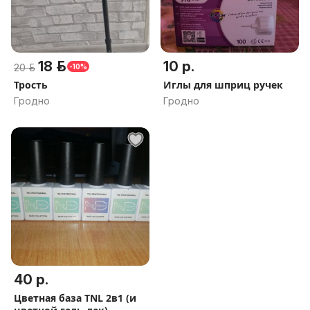
18 р.
10 р.
20 р.
-10%
Трость
Иглы для шприц ручек
Гродно
Гродно
40 р.
Цветная база TNL 2в1 (и