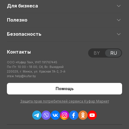
Для бизнеса
Полезно
Безопасность
Контакты
BY
RU
ООО «Куфар Тех», УНП 191767445
Пн-Пт: 10:00 – 18:00; Сб, Вс: Выходной
220029, г. Минск, ул. Красная 7А-2, 3-й
этаж
help@kufar.by
Помощь
Защита прав потребителей сервиса Куфар Маркет