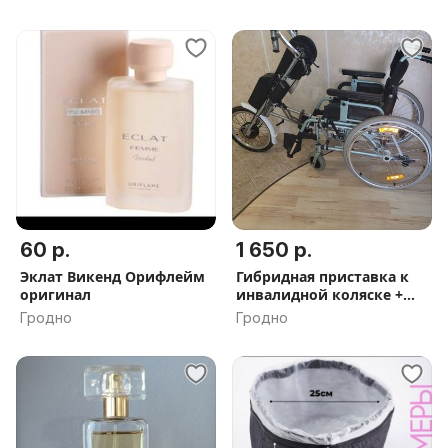
60 р.
1 650 р.
Эклат Викенд Орифлейм
Гибридная приставка к
оригинал
инвалидной коляске +
коляска
Гродно
Гродно