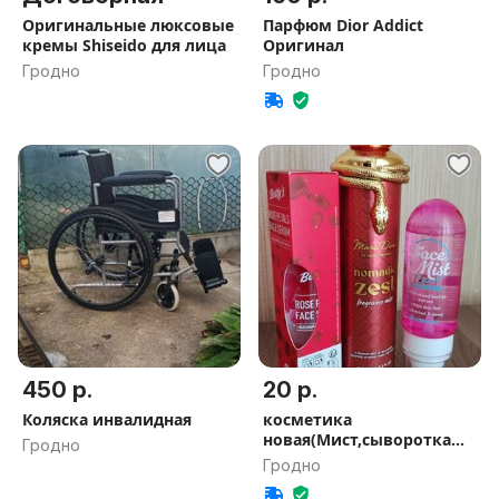
Оригинальные люксовые
Парфюм Dior Addict
кремы Shiseido для лица
Оригинал
Гродно
Гродно
450 р.
20 р.
Коляска инвалидная
косметика
новая(Мист,сыворотка
Гродно
для лица)
Гродно