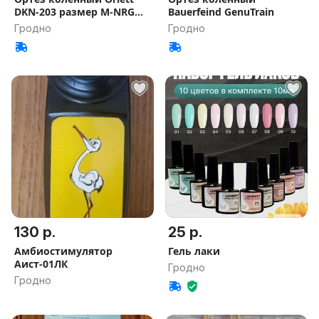
DKN-203 размер М-NRG
Bauerfeind GenuTrain
(Серый
Гродно
Гродно
130 р.
25 р.
Амбиостимулятор
Гель лаки
Аист-01ЛК
Гродно
Гродно