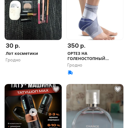
30 р.
350 р.
Лот косметики
ОРТЕЗ НА
ГОЛЕНОСТОПНЫЙ
Гродно
С..BAUERFEIND
Гродно
MALLEOTRAIN S