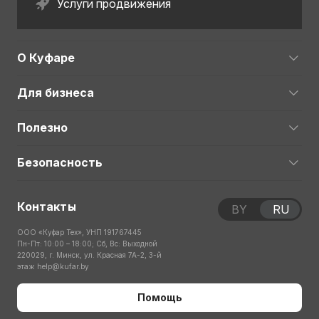
Услуги продвижения
О Куфаре
Для бизнеса
Полезно
Безопасность
Контакты
BY
RU
ООО «Куфар Тех», УНП 191767445
Пн-Пт: 10:00 – 18:00; Сб, Вс: Выходной
220029, г. Минск, ул. Красная 7А-2, 3-й
этаж
help@kufar.by
Помощь