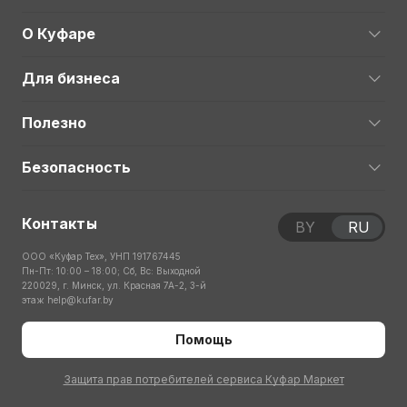
О Куфаре
Для бизнеса
Полезно
Безопасность
Контакты
BY
RU
ООО «Куфар Тех», УНП 191767445
Пн-Пт: 10:00 – 18:00; Сб, Вс: Выходной
220029, г. Минск, ул. Красная 7А-2, 3-й
этаж
help@kufar.by
Помощь
Защита прав потребителей сервиса Куфар Маркет