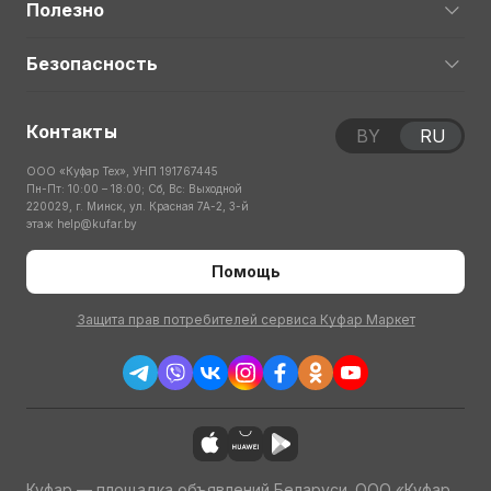
Полезно
Безопасность
Контакты
BY
RU
ООО «Куфар Тех», УНП 191767445
Пн-Пт: 10:00 – 18:00; Сб, Вс: Выходной
220029, г. Минск, ул. Красная 7А-2, 3-й
этаж
help@kufar.by
Помощь
Защита прав потребителей сервиса Куфар Маркет
Куфар — площадка объявлений Беларуси. ООО «Куфар