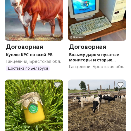
Договорная
Договорная
Куплю КРС по всей РБ
Возьму даром пузатые
мониторы и старые
Ганцевичи, Брестская обл.
компьютеры
Ганцевичи, Брестская обл.
Доставка по Беларуси