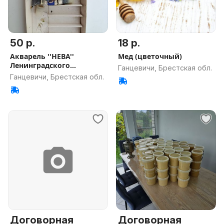
50 р.
18 р.
Акварель ''НЕВА''
Мед (цветочный)
Ленинградского
Ганцевичи, Брестская обл.
худ.завода
Ганцевичи, Брестская обл.
Договорная
Договорная