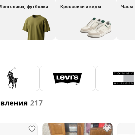
Лонгсливы, футболки
Кроссовки и кеды
Часы
явления
217
е