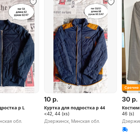
Срочно
10 р.
30 р.
дростка р L
Куртка для подростка р 44
Костюм
<42, 44 (xs)
46 (s)
нская обл.
Дзержинск, Минская обл.
Дзержин