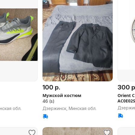
100 р.
300 р
Мужской костюм
Orient C
AC0E02
46 (s)
Дзержин
нская обл.
Дзержинск, Минская обл.