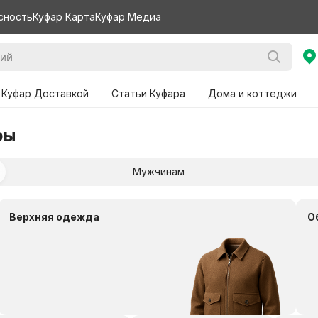
сность
Куфар Карта
Куфар Медиа
 Куфар Доставкой
Статьи Куфара
Дома и коттеджи
ры
Мужчинам
Верхняя одежда
О