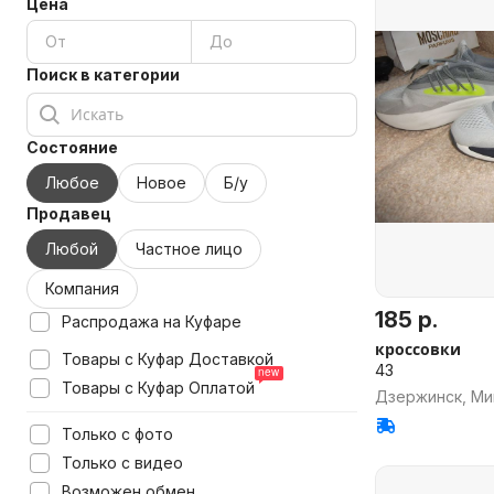
Цена
Поиск в категории
Состояние
Любое
Новое
Б/у
Продавец
Любой
Частное лицо
Компания
185 р.
Распродажа на Куфаре
кроссовки
Товары с Куфар Доставкой
43
Товары с Куфар Оплатой
Дзержинск, Ми
Только с фото
Только с видео
Возможен обмен