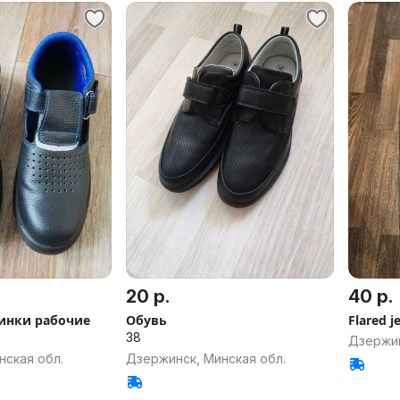
20 р.
40 р.
тинки рабочие
Обувь
Flared j
38
Дзержин
нская обл.
Дзержинск, Минская обл.