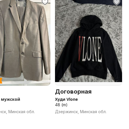
Договорная
 мужской
Худи Vlone
48 (m)
ск, Минская обл.
Дзержинск, Минская обл.