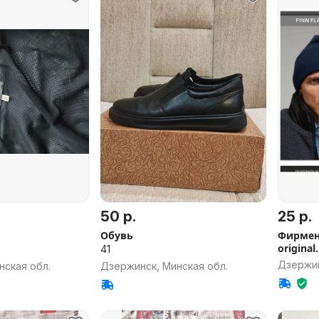
50 р.
25 р.
Обувь
Фирменн
original.
41
Дзержин
нская обл.
Дзержинск, Минская обл.