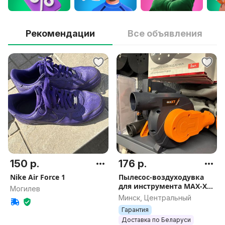
Рекомендации
Все объявления
150 р.
176 р.
Nike Air Force 1
Пылесос-воздуходувка
для инструмента MAX-XT
Могилев
R7701, арт.3349
Минск, Центральный
Гарантия
Доставка по Беларуси