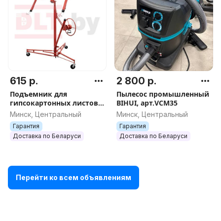
615 р.
2 800 р.
Подъемник для
Пылесос промышленный
гипсокартонных листов
BIHUI, арт.VCM35
DLT Panel Lifter 335
Минск, Центральный
Минск, Центральный
(подъемник ГКЛ) до 3.35
Гарантия
Гарантия
м, арт.0585
Доставка по Беларуси
Доставка по Беларуси
Перейти ко всем объявлениям