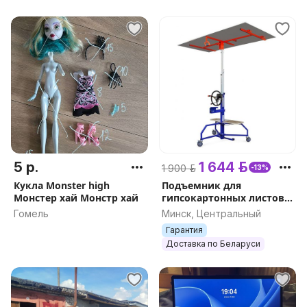
5 р.
1 644 р.
1 900 р.
-13%
Кукла Monster high
Подъемник для
Монстер хай Монстр хай
гипсокартонных листов
DLT PLAC 450 (он же EDMA
Гомель
Минск, Центральный
PLAC 450), арт.0153
Гарантия
Доставка по Беларуси