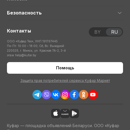
Безопасность
Контакты
BY
RU
ООО «Куфар Тех», УНП 191767445
Пн-Пт: 10:00 – 18:00; Сб, Вс: Выходной
220029, г. Минск, ул. Красная 7А-2, 3-й
этаж
help@kufar.by
Помощь
Защита прав потребителей сервиса Куфар Маркет
Куфар — площадка объявлений Беларуси. ООО «Куфар