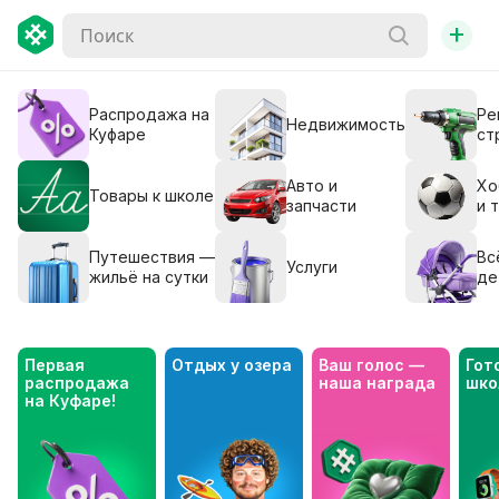
+
Распродажа на
Ре
Недвижимость
Куфаре
ст
Авто и
Хо
Товары к школе
запчасти
и 
Путешествия —
Вс
Услуги
жильё на сутки
де
Первая 
Отдых у озера
Ваш голос — 
Гото
распродажа 
наша награда
шко
на Куфаре!