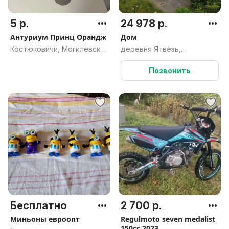
5 р.
24 978 р.
Антуриум Принц Орандж
Дом
Костюковичи, Могилевская
деревня Ятвезь,
область
Сопоцкинский сельсовет,
Гродненский район,
Позвонить
Гродненская область
Бесплатно
2 700 р.
Миньоны евроопт
Regulmoto seven medalist
150cc 2023