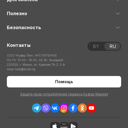
Полезно
Безопасность
Контакты
BY
RU
ООО «Куфар Тех», УНП 191767445
Пн-Пт: 10:00 – 18:00; Сб, Вс: Выходной
220029, г. Минск, ул. Красная 7А-2, 3-й
этаж
help@kufar.by
Помощь
Защита прав потребителей сервиса Куфар Маркет