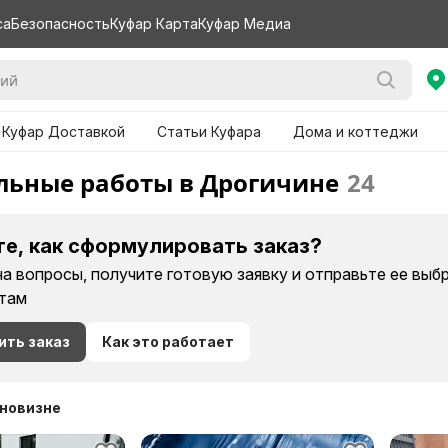
са
Безопасность
Куфар Карта
Куфар Медиа
 Куфар Доставкой
Статьи Куфара
Дома и коттеджи
льные работы в Дрогичине
24
те, как сформулировать заказ?
на вопросы, получите готовую заявку и отправьте ее вы
там
ить заказ
Как это работает
 новизне