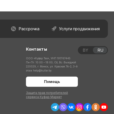
Рассрочка
Услуги продвижения
Контакты
BY
RU
ООО «Куфар Тех», УНП 191767445
Пн-Пт: 10:00 – 18:00; Сб, Вс: Выходной
220029, г. Минск, ул. Красная 7А-2, 3-й
этаж
help@kufar.by
Помощь
Защита прав потребителей
сервиса Куфар Маркет