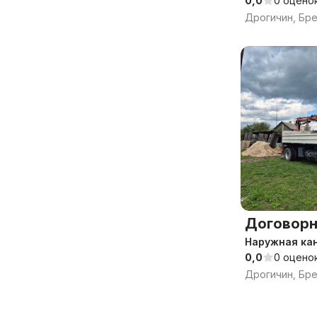
0,0
0 оцено
Дрогичин, Бре
Договорн
Наружная ка
0,0
0 оцено
Дрогичин, Бре