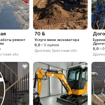
ая
70 р.
Дого
работы ремонт
Услуги мини экскаватора
Бурени
ли
Дроги
0,0
0 оценок
к
0,0
0
Дрогичин, Брестская обл.
стская обл.
Дрогич