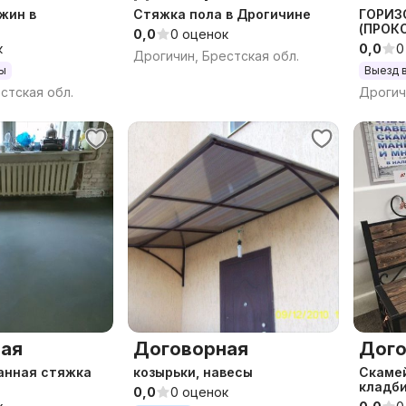
жин в
Стяжка пола в Дрогичине
ГОРИЗ
(ПРОК
0,0
0 оценок
к
0,0
0
Дрогичин, Брестская обл.
ны
Выезд 
стская обл.
Дрогич
ая
Договорная
Дого
анная стяжка
козырьки, навесы
Скамей
кладб
0,0
0 оценок