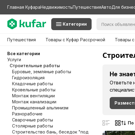
Главная Куфара
Недвижимость
Путешествия
Авто
Для бизне
Категории
Путешествия
Товары с Куфар Рассрочкой
Товары с
Строите
Все категории
Услуги
Строительные работы
Буровые, земляные работы
Не знае
Гидроизоляция
Ответьте 
Кладочные работы
специалис
Кровельные работы
Монтаж вентиляции
Монтаж канализации
Размест
Промышленный альпинизм
Разнорабочие
Сварочные работы
По
Столярные работы
Строительство бань, беседок "под