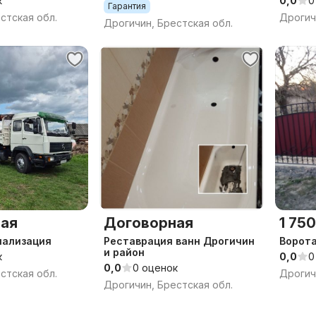
к
0,0
0
Гарантия
стская обл.
Дрогич
Дрогичин, Брестская обл.
ая
Договорная
1 750
нализация
Реставрация ванн Дрогичин
Ворот
и район
к
0,0
0
0,0
0 оценок
стская обл.
Дрогич
Дрогичин, Брестская обл.