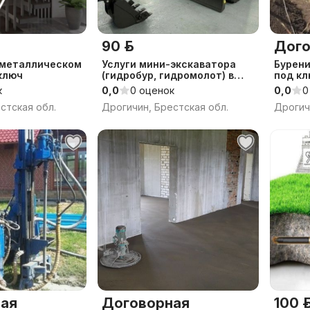
90 р.
Дого
 металлическом
Услуги мини-экскаватора
Бурени
ключ
(гидробур, гидромолот) в
под к
ДРОГИЧИНЕ
к
0,0
0 оценок
0,0
0
стская обл.
Дрогичин, Брестская обл.
Дрогич
ая
Договорная
100 р