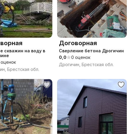
ворная
Договорная
е скважин на воду в
Сверление бетона Дрогичин
чине
0,0
0 оценок
 оценок
Дрогичин, Брестская обл.
ин, Брестская обл.