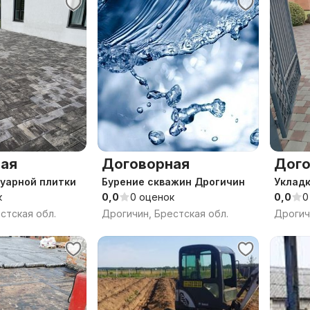
ая
Договорная
Дого
уарной плитки
Бурение скважин Дрогичин
Укладк
к
0,0
0 оценок
0,0
0
стская обл.
Дрогичин, Брестская обл.
Дрогич