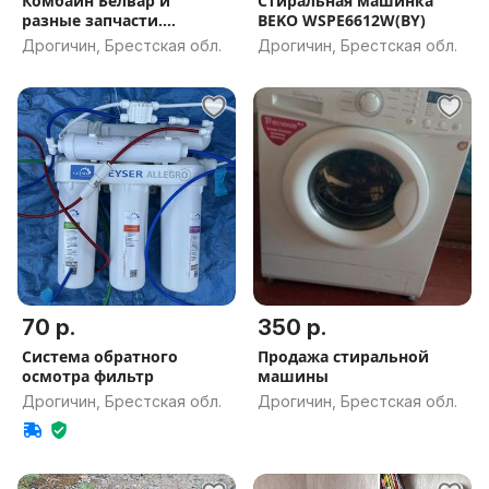
Комбайн Белвар и
Стиральная машинка
разные запчасти.
BEKO WSPE6612W(BY)
Практически новы
Дрогичин, Брестская обл.
Дрогичин, Брестская обл.
70 р.
350 р.
Система обратного
Продажа стиральной
осмотра фильтр
машины
Дрогичин, Брестская обл.
Дрогичин, Брестская обл.