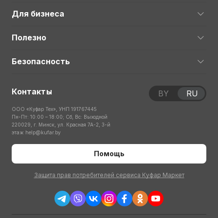
Для бизнеса
Полезно
Безопасность
Контакты
BY
RU
ООО «Куфар Тех», УНП 191767445
Пн-Пт: 10:00 – 18:00; Сб, Вс: Выходной
220029, г. Минск, ул. Красная 7А-2, 3-й
этаж
help@kufar.by
Помощь
Защита прав потребителей сервиса Куфар Маркет