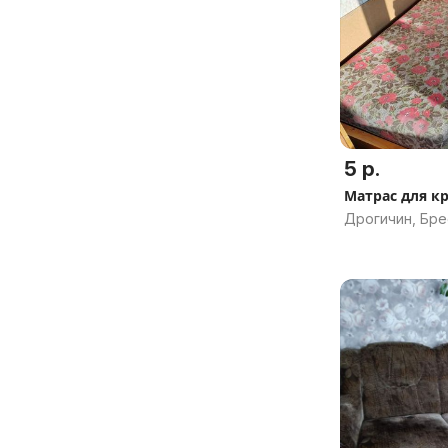
5 р.
Матрас для к
Дрогичин, Бре