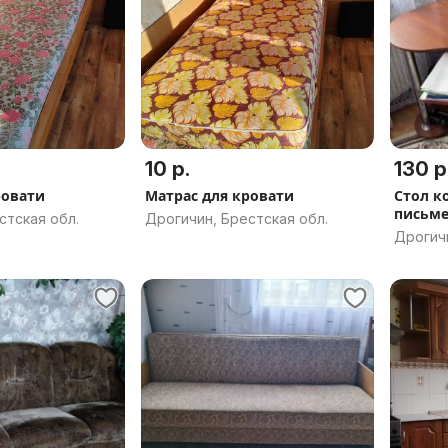
10 р.
130 р
ровати
Матрас для кровати
Стол к
письме
стская обл.
Дрогичин, Брестская обл.
Дрогичи