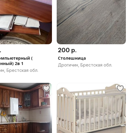
.
200 р.
омпьютерный (
Столешница
нный) 2в 1
Дрогичин, Брестская обл.
н, Брестская обл.