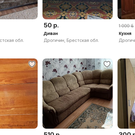
50 р.
1 000 р.
Диван
Кухня
стская обл.
Дрогичин, Брестская обл.
Дрогичи
510 р.
300 р