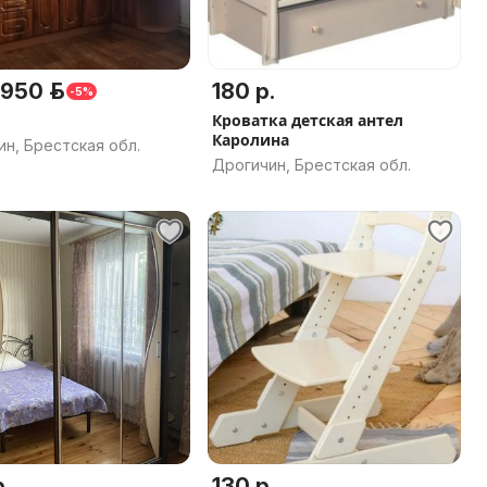
950 р.
180 р.
-5%
Кроватка детская антел
Каролина
н, Брестская обл.
Дрогичин, Брестская обл.
.
130 р.