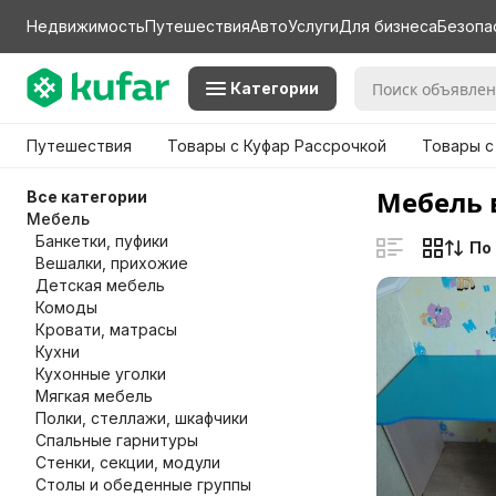
Недвижимость
Путешествия
Авто
Услуги
Для бизнеса
Безопа
Категории
Путешествия
Товары с Куфар Рассрочкой
Товары с
Мебель 
Все категории
Мебель
Банкетки, пуфики
По
Вешалки, прихожие
Детская мебель
Комоды
Кровати, матрасы
Кухни
Кухонные уголки
Мягкая мебель
Полки, стеллажи, шкафчики
Спальные гарнитуры
Стенки, секции, модули
Столы и обеденные группы