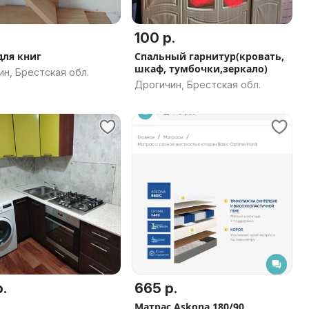
100 р.
для книг
Спальный гарнитур(кровать,
шкаф, тумбочки,зеркало)
н, Брестская обл.
Дрогичин, Брестская обл.
.
665 р.
Матрас Askona 180/90