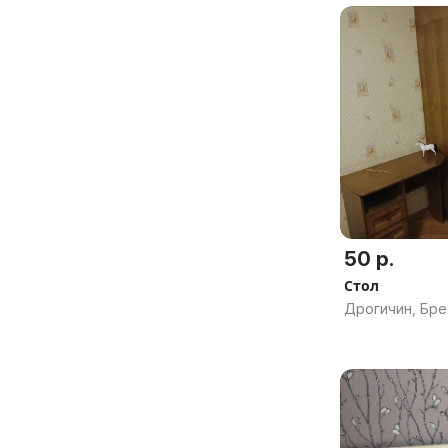
50 р.
Стол
Дрогичин, Бре