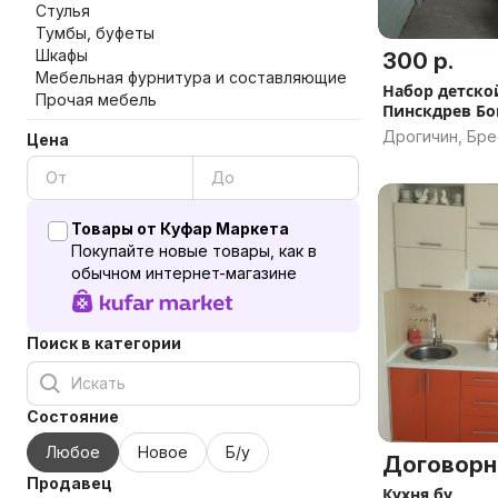
Стулья
Тумбы, буфеты
Шкафы
300 р.
Мебельная фурнитура и составляющие
Набор детско
Прочая мебель
Пинскдрев Бо
Дрогичин, Бре
Цена
Товары от Куфар Маркета
Покупайте новые товары, как в
обычном интернет-магазине
Поиск в категории
Состояние
Любое
Новое
Б/у
Договорн
Продавец
Кухня бу