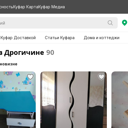
сность
Куфар Карта
Куфар Медиа
 Куфар Доставкой
Статьи Куфара
Дома и коттеджи
в Дрогичине
90
 новизне