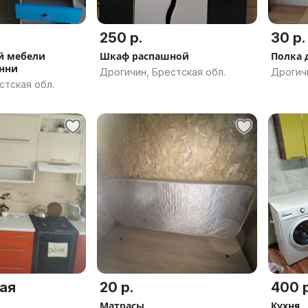
250 р.
30 р.
й мебели
Шкаф распашной
Полка 
нни
Дрогичин, Брестская обл.
Дрогичи
стская обл.
ая
20 р.
400 р
Матрасы
Кухня