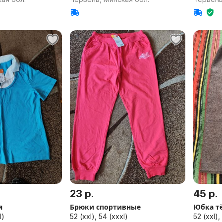
23 р.
45 р.
я
Брюки спортивные
Юбка т
l)
52 (xxl), 54 (xxxl)
52 (xxl),