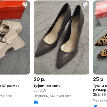
20 р.
25 р.
 37 размер
Туфли женские
Туфли ж
размер
35, 35,5
35,5, 36
ая обл.
Червень, Минская обл.
Червень