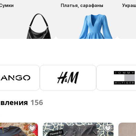
Сумки
Платья, сарафаны
Укра
явления
156
е