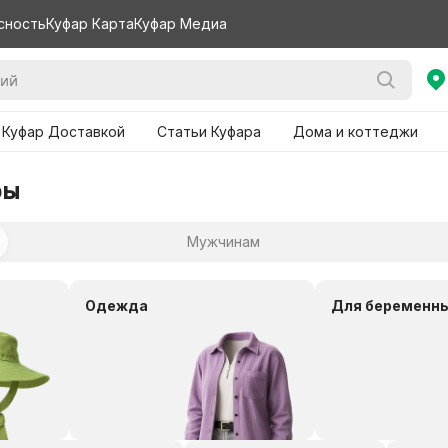
сность
Куфар Карта
Куфар Медиа
 Куфар Доставкой
Статьи Куфара
Дома и коттеджи
ры
Мужчинам
Одежда
Для беременн