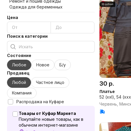
Ремонт и пошив одежды
Одежда для беременных
Цена
Поиск в категории
Состояние
Любое
Новое
Б/у
Продавец
Любой
Частное лицо
30 р.
Платье
Компания
52 (xxl), 54 (xxx
Распродажа на Куфаре
Червень, Минск
Товары от Куфар Маркета
Покупайте новые товары, как в
обычном интернет-магазине