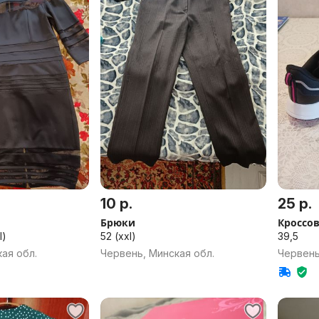
10 р.
25 р.
Брюки
Кроссо
l)
52 (xxl)
39,5
ая обл.
Червень, Минская обл.
Червень