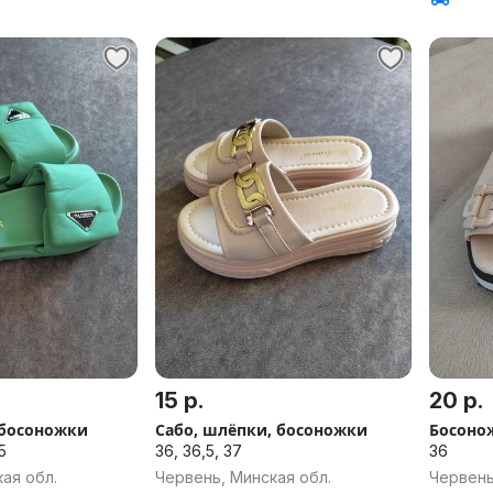
15 р.
20 р.
 босоножки
Сабо, шлёпки, босоножки
Босоно
5
36, 36,5, 37
36
ая обл.
Червень, Минская обл.
Червень