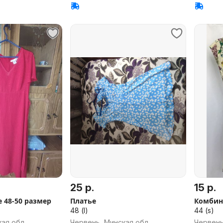
25 р.
15 р.
 48-50 размер
Платье
Комбин
48 (l)
44 (s)
ая обл.
Червень, Минская обл.
Червень