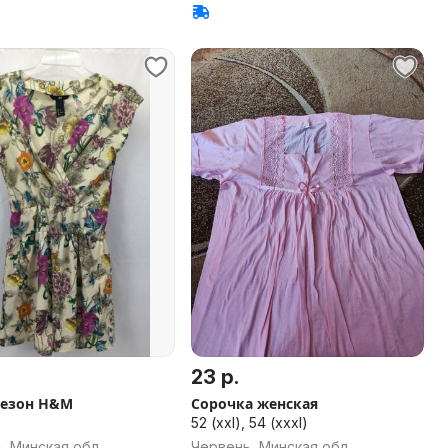
23 р.
езон H&M
Сорочка женская
52 (xxl), 54 (xxxl)
, Минская обл.
Червень, Минская обл.