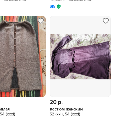
20 р.
ёплая
Костюм женский
 54 (xxxl)
52 (xxl), 54 (xxxl)