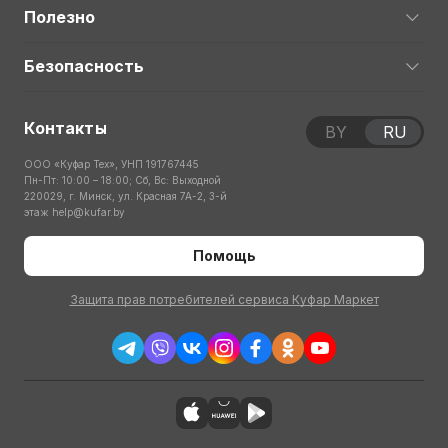
Полезно
Безопасность
Контакты
BY
RU
ООО «Куфар Тех», УНП 191767445
Пн-Пт: 10:00 – 18:00; Сб, Вс: Выходной
220029, г. Минск, ул. Красная 7А-2, 3-й
этаж
help@kufar.by
Помощь
Защита прав потребителей сервиса Куфар Маркет