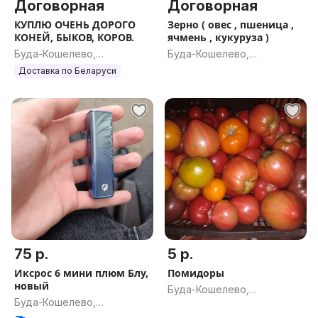
Договорная
Договорная
КУПЛЮ ОЧЕНЬ ДОРОГО
Зерно ( овес , пшеница ,
КОНЕЙ, БЫКОВ, КОРОВ.
ячмень , кукуруза )
Буда-Кошелево,
Буда-Кошелево,
Гомельская обл.
Гомельская обл.
Доставка по Беларуси
75 р.
5 р.
Иксрос 6 мини плюм Блу,
Помидоры
новый
Буда-Кошелево,
Буда-Кошелево,
Гомельская обл.
Гомельская обл.