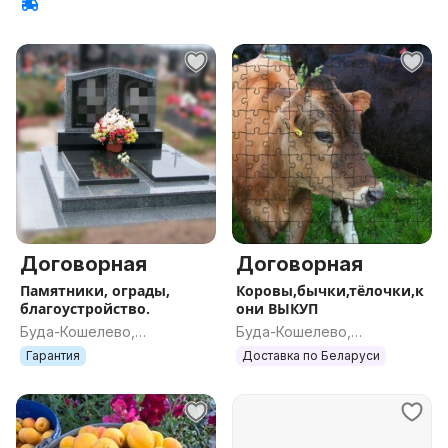
Договорная
Договорная
Памятники, ограды,
Коровы,бычки,тёлочки,к
благоустройство.
они ВЫКУП
Буда-Кошелево,
Буда-Кошелево,
Гомельская обл.
Гомельская обл.
Гарантия
Доставка по Беларуси