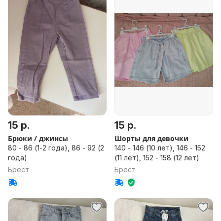
15 р.
15 р.
Брюки / джинсы
Шорты для девочки
80 - 86 (1-2 года), 86 - 92 (2
140 - 146 (10 лет), 146 - 152
года)
(11 лет), 152 - 158 (12 лет)
Брест
Брест