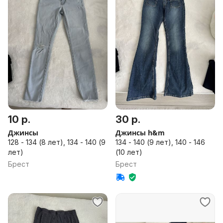
10 р.
30 р.
Джинсы
Джинсы h&m
128 - 134 (8 лет), 134 - 140 (9
134 - 140 (9 лет), 140 - 146
лет)
(10 лет)
Брест
Брест