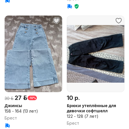
27 р.
10 р.
30 р.
-10%
Джинсы
Брюки утеплённые для
девочки софтшелл
158 - 164 (13 лет)
122 - 128 (7 лет)
Брест
Брест