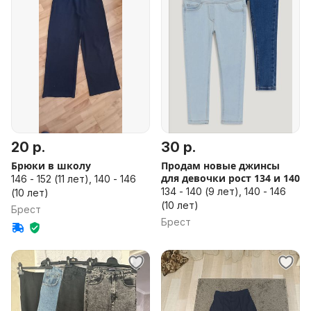
20 р.
30 р.
Брюки в школу
Продам новые джинсы
для девочки рост 134 и 140
146 - 152 (11 лет), 140 - 146
134 - 140 (9 лет), 140 - 146
(10 лет)
(10 лет)
Брест
Брест