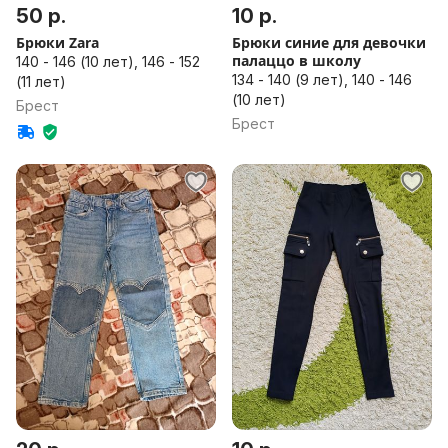
50 р.
10 р.
Брюки Zara
Брюки синие для девочки
палаццо в школу
140 - 146 (10 лет), 146 - 152
134 - 140 (9 лет), 140 - 146
(11 лет)
(10 лет)
Брест
Брест