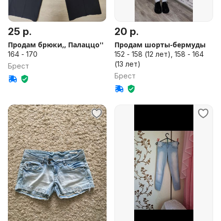
25 р.
20 р.
Продам брюки,, Палаццо''
Продам шорты-бермуды
164 - 170
152 - 158 (12 лет), 158 - 164
(13 лет)
Брест
Брест