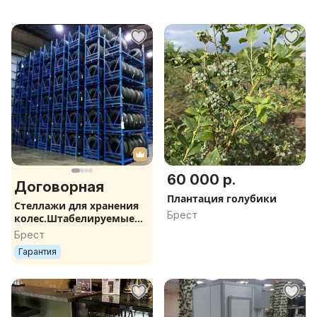
60 000 р.
Договорная
Плантация голубики
Стеллажи для хранения
Брест
колес.Штабелируемые
поддоны для легковых
Брест
колес, колес для
Гарантия
сельхозтехники