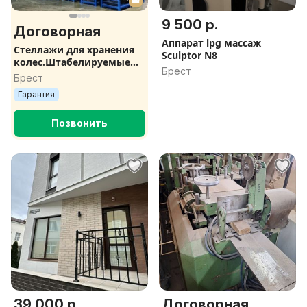
9 500 р.
Договорная
Аппарат lpg массаж
Стеллажи для хранения
Sculptor N8
колес.Штабелируемые
Брест
поддоны для легковых
Брест
колес, колес для
Гарантия
сельхозтехники
Позвонить
39 000 р.
Договорная