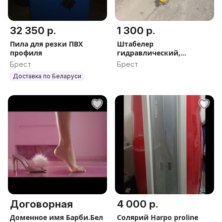
32 350 р.
1 300 р.
Пила для резки ПВХ
Штабелер
профиля
гидравлический,
грузоподъёмность 1.5
Брест
Брест
тонны
Доставка по Беларуси
Договорная
4 000 р.
Доменное имя Барби.Бел
Солярий Harpo proline