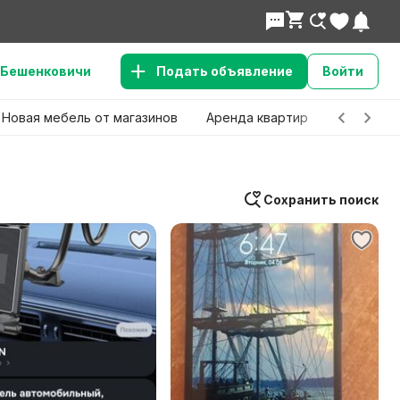
Бешенковичи
Подать объявление
Войти
Новая мебель от магазинов
Аренда квартир
Детские 
Сохранить поиск