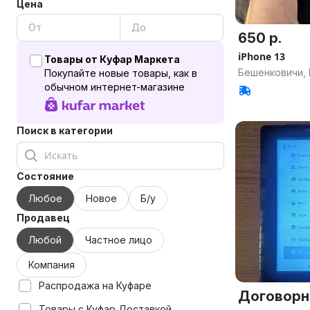
Цена
650 р.
iPhone 13
Товары от Куфар Маркета
Бешенковичи, 
Покупайте новые товары, как в
обычном интернет-магазине
Поиск в категории
Состояние
Любое
Новое
Б/у
Продавец
Любой
Частное лицо
Компания
Распродажа на Куфаре
Договорн
Товары с Куфар Доставкой