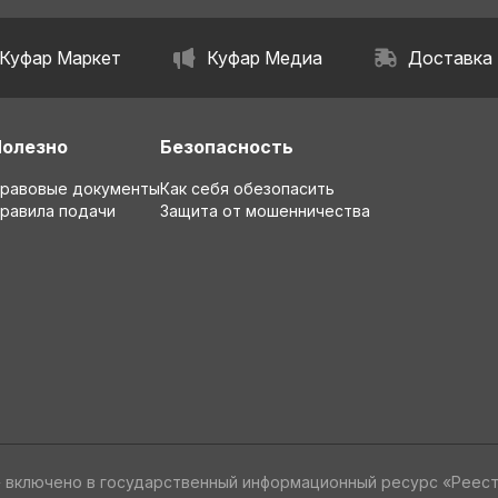
Куфар Маркет
Куфар Медиа
Доставка
Полезно
Безопасность
равовые документы
Как себя обезопасить
равила подачи
Защита от мошенничества
» включено в государственный информационный ресурс «Реес