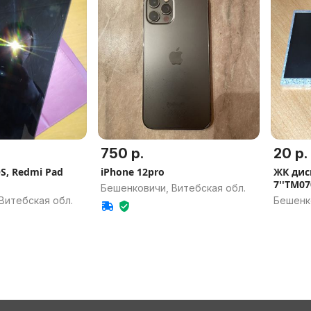
750 р.
20 р.
S, Redmi Pad
iPhone 12pro
ЖК дис
7''TM0
Бешенковичи, Витебская обл.
Витебская обл.
Бешенк