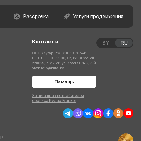
Рассрочка
Услуги продвижения
Контакты
BY
RU
ООО «Куфар Тех», УНП 191767445
Пн-Пт: 10:00 – 18:00; Сб, Вс: Выходной
220029, г. Минск, ул. Красная 7А-2, 3-й
этаж
help@kufar.by
Помощь
Защита прав потребителей
сервиса Куфар Маркет
тр