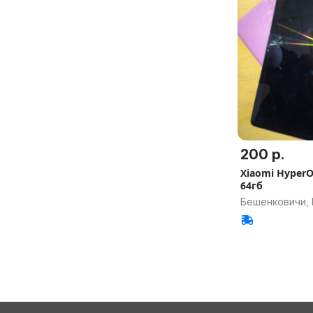
200 р.
Xiaomi HyperO
64гб
Бешенковичи, 