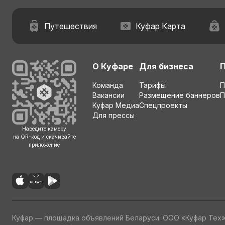
Путешествия
Куфар Карта
О Куфаре
Для бизнеса
Команда
Тарифы
П
Вакансии
Размещение баннеров
П
Куфар Медиа
Спецпроекты
Для прессы
Наведите камеру
на QR-код и скачивайте
приложение
Куфар — площадка объявлений Беларуси. ООО «Куфар Тех