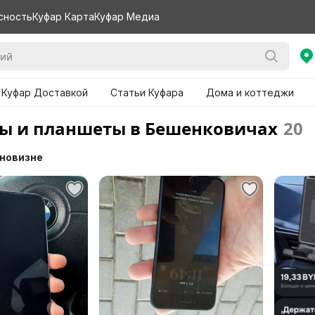
сность
Куфар Карта
Куфар Медиа
 Куфар Доставкой
Статьи Куфара
Дома и коттеджи
ы и планшеты в Бешенковичах
20
 новизне