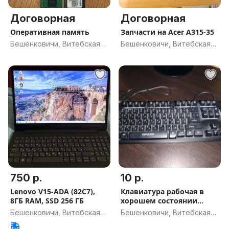
Договорная
Договорная
Оперативная память
Запчасти на Acer A315-35
Бешенковичи, Витебская
Бешенковичи, Витебская
обл.
обл.
750 р.
10 р.
Lenovo V15-ADA (82C7),
Клавиатура рабочая в
8ГБ RAM, SSD 256 ГБ
хорошем состоянии
светица 3 ц
Бешенковичи, Витебская
Бешенковичи, Витебская
обл.
обл.