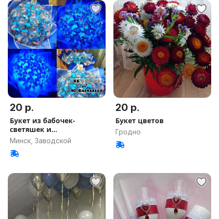
20 р.
20 р.
Букет из бабочек-
Букет цветов
светяшек и
Гродно
конфет,сердечек,роз,
Минск, Заводской