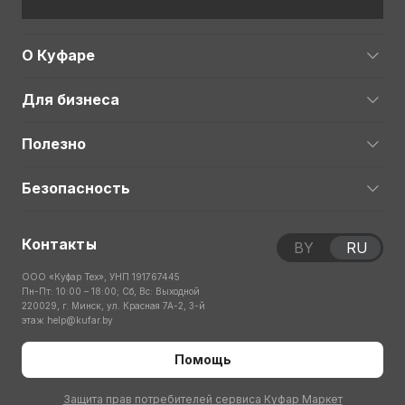
О Куфаре
Для бизнеса
Полезно
Безопасность
Контакты
BY
RU
ООО «Куфар Тех», УНП 191767445
Пн-Пт: 10:00 – 18:00; Сб, Вс: Выходной
220029, г. Минск, ул. Красная 7А-2, 3-й
этаж
help@kufar.by
Помощь
Защита прав потребителей сервиса Куфар Маркет