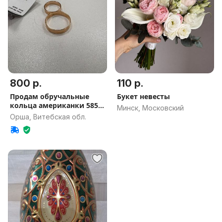
800 р.
110 р.
Продам обручальные
Букет невесты
кольца американки 585
Минск, Московский
проба
Орша, Витебская обл.