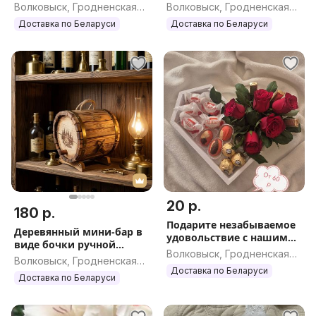
церемонии, день
Волковыск, Гродненская
Волковыск, Гродненская
рождения, юбилей
обл.
обл.
Доставка по Беларуси
Доставка по Беларуси
20 р.
180 р.
Подарите незабываемое
Деревянный мини-бар в
удовольствие с нашими
виде бочки ручной
подарочными фуд-
Волковыск, Гродненская
работы
Волковыск, Гродненская
боксами Для любимых
обл.
Доставка по Беларуси
обл.
девушек и женщин
Доставка по Беларуси