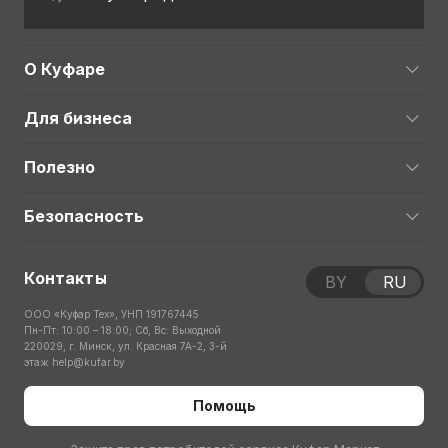
О Куфаре
Для бизнеса
Полезно
Безопасность
Контакты
BY
RU
ООО «Куфар Тех», УНП 191767445
Пн-Пт: 10:00 – 18:00; Сб, Вс: Выходной
220029, г. Минск, ул. Красная 7А-2, 3-й
этаж
help@kufar.by
Помощь