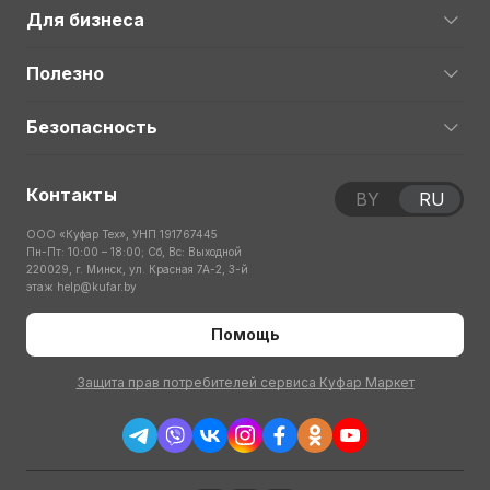
Для бизнеса
Полезно
Безопасность
Контакты
BY
RU
ООО «Куфар Тех», УНП 191767445
Пн-Пт: 10:00 – 18:00; Сб, Вс: Выходной
220029, г. Минск, ул. Красная 7А-2, 3-й
этаж
help@kufar.by
Помощь
Защита прав потребителей сервиса Куфар Маркет