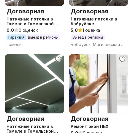
Договорная
Договорная
Натяжные потолки в
Натяжные потолки в
Гомеле и Гомельской
Бобруйске.
области
0,0
0 оценок
5,0
1 оценка
Гарантия
Выезд в регионы
Выезд в регионы
Гомель
Бобруйск, Могилевская обл.
Договорная
Договорная
Натяжные потолки в
Ремонт окон ПВХ
Гомеле и Гомельской
0,0
0 оценок