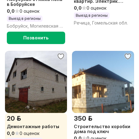
квартир. Электрик.
в Бобруйске
Сантехник. Отделочник.
0,0
0 оценок
0,0
0 оценок
Выезд в регионы
Выезд в регионы
Речица, Гомельская обл.
Бобруйск, Могилевская обл.
Позвонить
20 р.
350 р.
Демонтажные работы
Строительство коробки
дома под ключ
0,0
0 оценок
0,0
0 оценок