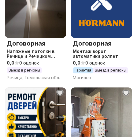
Договорная
Договорная
Натяжные потолки в
Монтаж ворот
Речице и Речицком
автоматики роллет
районе
0,0
0 оценок
0,0
0 оценок
Выезд в регионы
Гарантия
Выезд в регионы
Речица, Гомельская обл.
Могилев