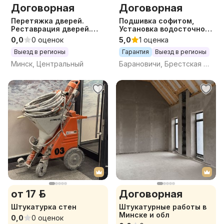
Договорная
Договорная
Перетяжка дверей.
Подшивка софитом,
Реставрация дверей.
Установка водосточной
МДФ панели для
системы, Обшивка
0,0
0 оценок
5,0
1 оценка
дверей.
фасада , Монтаж
Выезд в регионы
Гарантия
Выезд в регионы
сайдинга
Минск, Центральный
Барановичи, Брестская обл.
от 17 р.
Договорная
Штукатурка стен
Штукатурные работы в
Минске и обл
0,0
0 оценок