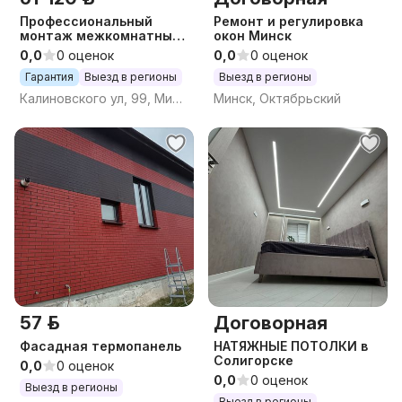
Профессиональный
Ремонт и регулировка
монтаж межкомнатных
окон Минск
дверей под ключ.
0,0
0 оценок
0,0
0 оценок
Гарантия
Выезд в регионы
Выезд в регионы
Калиновского ул, 99, Минск
Минск, Октябрьский
57 р.
Договорная
Фасадная термопанель
НАТЯЖНЫЕ ПОТОЛКИ в
Солигорске
0,0
0 оценок
0,0
0 оценок
Выезд в регионы
Выезд в регионы