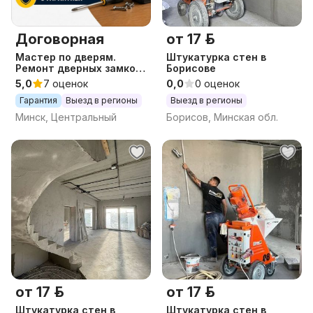
Договорная
от 17 р.
Мастер по дверям.
Штукатурка стен в
Ремонт дверных замков/
Борисове
ручек/фурнитуры
5,0
7 оценок
0,0
0 оценок
Гарантия
Выезд в регионы
Выезд в регионы
Минск, Центральный
Борисов, Минская обл.
от 17 р.
от 17 р.
Штукатурка стен в
Штукатурка стен в