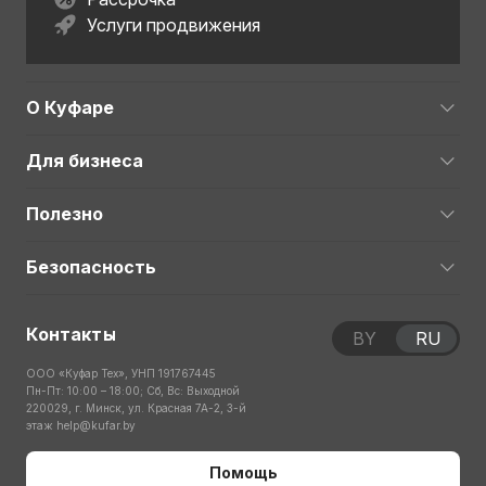
Услуги продвижения
О Куфаре
Для бизнеса
Полезно
Безопасность
Контакты
BY
RU
ООО «Куфар Тех», УНП 191767445
Пн-Пт: 10:00 – 18:00; Сб, Вс: Выходной
220029, г. Минск, ул. Красная 7А-2, 3-й
этаж
help@kufar.by
Помощь