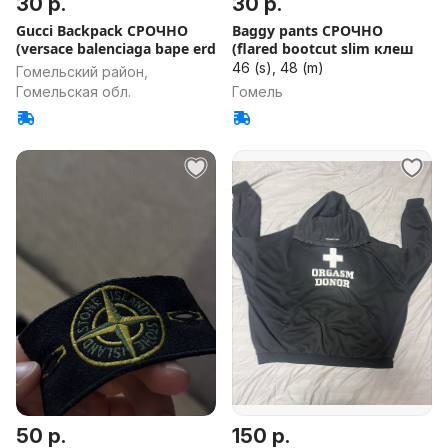
30 р.
30 р.
Gucci Backpack СРОЧНО
Baggy pants СРОЧНО
(versace balenciaga bape erd
(flared bootcut slim клеш
46 (s), 48 (m)
Гомельский район,
Гомельская обл.
Гомель
50 р.
150 р.