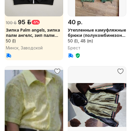
95 р.
40 р.
100 р.
-5%
Зипка Palm angels, зипка
Утепленные камуфляжные
палм ангелс, зип палм
брюки (полукомбинезон)
анг
в ра
50 (l)
50 (l), 48 (m)
Минск, Заводской
Брест