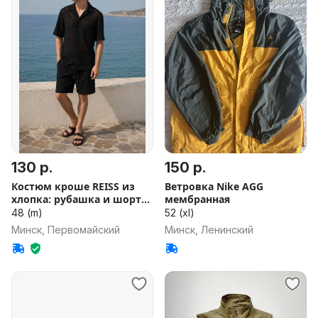
130 р.
150 р.
Костюм кроше REISS из
Ветровка Nike AGG
хлопка: рубашка и шорты
мембранная
(М)
48 (m)
52 (xl)
Минск, Первомайский
Минск, Ленинский