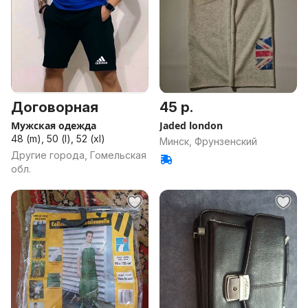
Договорная
45 р.
Мужская одежда
Jaded london
48 (m), 50 (l), 52 (xl)
Минск, Фрунзенский
Другие города, Гомельская
обл.