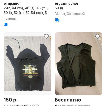
отправил
orgazm donor
<42, 44 (xs), 46 (s), 48 (m),
50 (l)
50 (l), 52 (xl), 52-54 (xxl), 54-
Минск, Заводской
56 (xxxl), 58, 60, 62, 64, 66,
Гомель
68, 70, 72, 74, 76, 78, 80,
82, >82, универсальный
размер
150 р.
Бесплатно