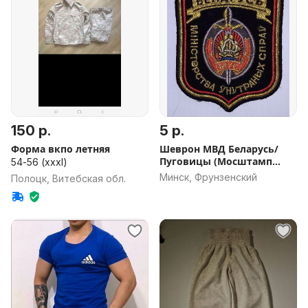
150 р.
5 р.
Форма вкпо летняя
Шеврон МВД Беларусь/
Пуговицы (Мосштамп
54-56 (xxxl)
1971)
Минск, Фрунзенский
Полоцк, Витебская обл.