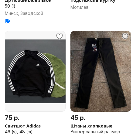
zip hoodie blue snake
Подстёжка в куртку
50 (l)
Могилев
Минск, Заводской
75 р.
45 р.
Свитшот Adidas
Штаны хлопковые
46 (s), 48 (m)
Универсальный размер