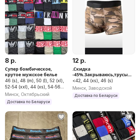
8 р.
12 р.
Супер бомбическое,
.Скидка
крутое мужское белье
-45%.Закрываюсь,трусы
боксёры.
46 (s), 48 (m), 50 (l), 52 (xl),
<42, 44 (xs), 46 (s)
52-54 (xxl), 44 (xs), 54-56
Минск, Заводской
(xxxl), 58, 60
Минск, Октябрьский
Доставка по Беларуси
Доставка по Беларуси