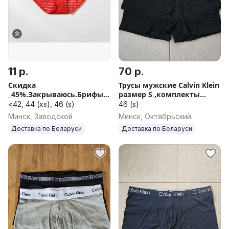
11 р.
70 р.
Скидка
Трусы мужские Calvin Klein
_45%.Закрываюсь.Брифы
размер S ,комплекты
сетка.
разные
<42, 44 (xs), 46 (s)
46 (s)
Минск, Заводской
Минск, Октябрьский
Доставка по Беларуси
Доставка по Беларуси