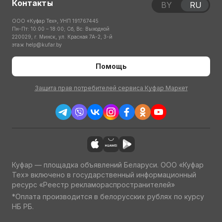
Контакты
BY
RU
ООО «Куфар Тех», УНП 191767445
Пн-Пт: 10:00 – 18:00; Сб, Вс: Выходной
220029, г. Минск, ул. Красная 7А-2, 3-й
этаж
help@kufar.by
Помощь
Защита прав потребителей сервиса Куфар Маркет
Куфар — площадка объявлений Беларуси. ООО «Куфар
Тех» включено в государственный информационный
ресурс «Реестр рекламораспространителей»
*Оплата производится в белорусских рублях по курсу
НБ РБ.