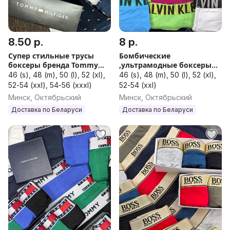
8.50 р.
8 р.
Супер стильные трусы
Бомбические
боксеры бренда Tommy
,ультрамодные боксеры
Hilfiger
Calvin Klein
46 (s), 48 (m), 50 (l), 52 (xl),
46 (s), 48 (m), 50 (l), 52 (xl),
52-54 (xxl), 54-56 (xxxl)
52-54 (xxl)
Минск, Октябрьский
Минск, Октябрьский
Доставка по Беларуси
Доставка по Беларуси