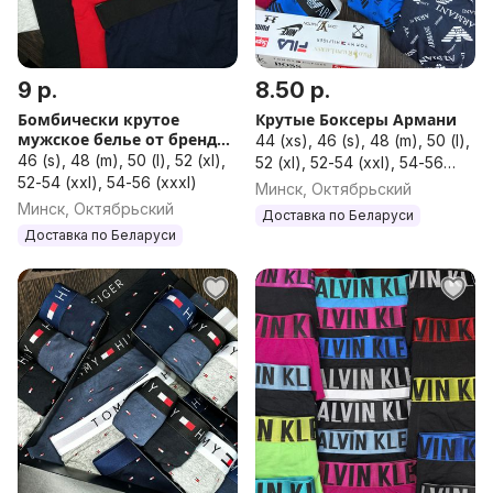
9 р.
8.50 р.
Бомбически крутое
Крутые Боксеры Армани
мужское белье от бренда
44 (xs), 46 (s), 48 (m), 50 (l),
Суприм
46 (s), 48 (m), 50 (l), 52 (xl),
52 (xl), 52-54 (xxl), 54-56
52-54 (xxl), 54-56 (xxxl)
(xxxl)
Минск, Октябрьский
Минск, Октябрьский
Доставка по Беларуси
Доставка по Беларуси