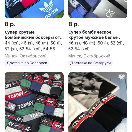
8 р.
8 р.
Супер крутые,
Супер бомбическое,
бомбические боксеры от
крутое мужское белье .
бренда Adidas
44 (xs), 46 (s), 48 (m), 50 (l),
46 (s), 48 (m), 50 (l), 52 (xl),
52 (xl), 52-54 (xxl), 54-56
52-54 (xxl)
(xxxl)
Минск, Октябрьский
Минск, Октябрьский
Доставка по Беларуси
Доставка по Беларуси