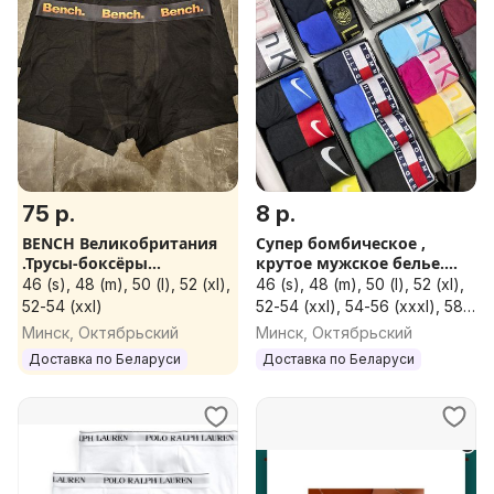
75 р.
8 р.
BENCH Великобритания
Супер бомбическое ,
.Трусы-боксёры
крутое мужское белье.
комплекты
Производство Турция.
46 (s), 48 (m), 50 (l), 52 (xl),
46 (s), 48 (m), 50 (l), 52 (xl),
Качество ТОП.
52-54 (xxl)
52-54 (xxl), 54-56 (xxxl), 58,
60, 62
Минск, Октябрьский
Минск, Октябрьский
Доставка по Беларуси
Доставка по Беларуси