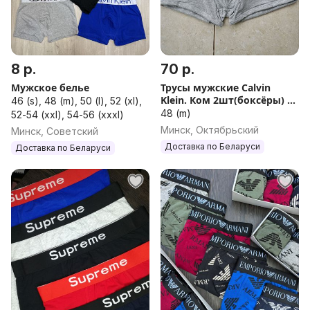
8 р.
70 р.
Мужское белье
Трусы мужские Calvin
Klein. Ком 2шт(боксёры) M
46 (s), 48 (m), 50 (l), 52 (xl),
размер
48 (m)
52-54 (xxl), 54-56 (xxxl)
Минск, Октябрьский
Минск, Советский
Доставка по Беларуси
Доставка по Беларуси