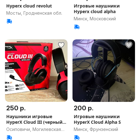
Hyperx cloud revolut
Игровые наушники
Hyperx cloud alpha
Мосты, Гродненская обл.
Минск, Московский
250 р.
200 р.
Наушники игровые
Игровые наушники
HyperX Cloud III (черный/
HyperX Cloud Alpha S
красный)
Осиповичи, Могилевская
Минск, Фрунзенский
обл.