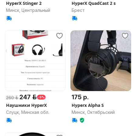
HyperX Stinger 2
HyperX QuadCast 2 s
Минск, Центральный
Брест
247 р.
175 р.
260 р.
-5%
Наушники HyperX
Hyperx Alpha S
Слуцк, Минская обл.
Минск, Октябрьский