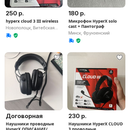
250 р.
180 р.
hyperx cloud 3 III wireless
Микрофон HyperX solo
cast + Пантограф
Новополоцк, Витебская
Минск, Фрунзенский
обл.
Договорная
230 р.
Наушники проводные
Наушники HyperX CLOUD
HyperX ОПИСАНИЕ/
3 проводные