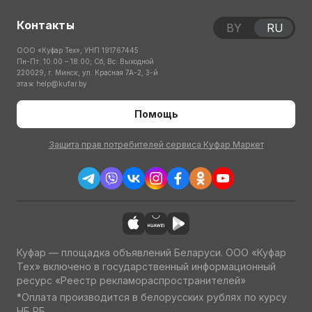
Контакты
BY
RU
ООО «Куфар Тех», УНП 191767445
Пн-Пт: 10:00 – 18:00; Сб, Вс: Выходной
220029, г. Минск, ул. Красная 7А-2, 3-й
этаж
help@kufar.by
Помощь
Защита прав потребителей сервиса Куфар Маркет
Куфар — площадка объявлений Беларуси. ООО «Куфар
Тех» включено в государственный информационный
ресурс «Реестр рекламораспространителей»
*Оплата производится в белорусских рублях по курсу
НБ РБ.