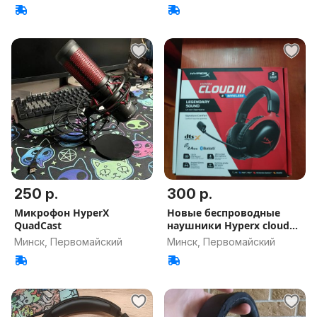
250 р.
300 р.
Микрофон HyperX
Новые беспроводные
QuadCast
наушники Hyperx cloud
3S
Минск, Первомайский
Минск, Первомайский