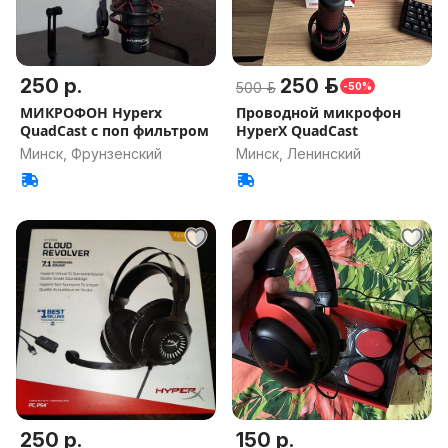
250 р.
250 р.
500 р.
-50%
МИКРОФОН Hyperx
Проводной микрофон
QuadCast с поп фильтром
HyperX QuadCast
Минск, Фрунзенский
Минск, Ленинский
250 р.
150 р.