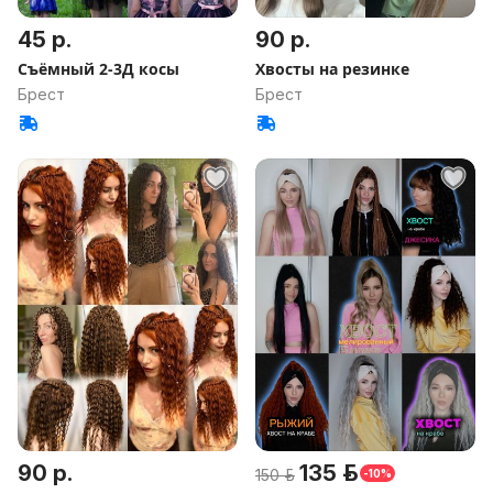
45 р.
90 р.
Съёмный 2-3Д косы
Хвосты на резинке
Брест
Брест
90 р.
135 р.
150 р.
-10%