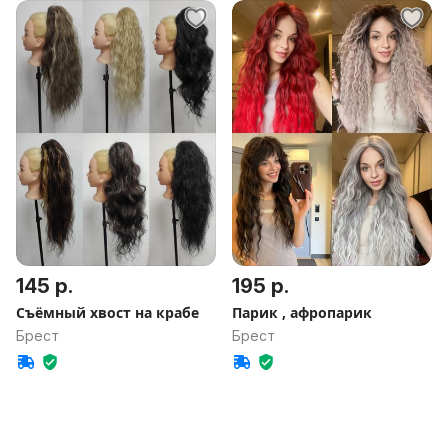
145 р.
195 р.
Съёмный хвост на крабе
Парик , афропарик
Брест
Брест