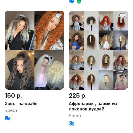
150 р.
225 р.
Хвост на крабе
Афропарик , парик из
локонов,кудрей
Брест
Брест