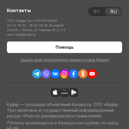
Контакты
BY
RU
ООО «Куфар Тех», УНП 191767445
Пн-Пт: 10:00 – 18:00; Сб, Вс: Выходной
220029, г. Минск, ул. Красная 7А-2, 3-й
этаж
help@kufar.by
Помощь
Защита прав потребителей сервиса Куфар Маркет
Куфар — площадка объявлений Беларуси. ООО «Куфар
Тех» включено в государственный информационный
ресурс «Реестр рекламораспространителей»
*Оплата производится в белорусских рублях по курсу
НБ РБ.