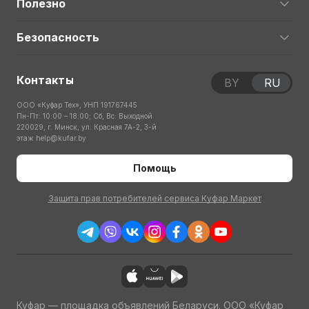
Полезно
Безопасность
Контакты
BY
RU
ООО «Куфар Тех», УНП 191767445
Пн-Пт: 10:00 – 18:00; Сб, Вс: Выходной
220029, г. Минск, ул. Красная 7А-2, 3-й
этаж
help@kufar.by
Помощь
Защита прав потребителей сервиса Куфар Маркет
Куфар — площадка объявлений Беларуси. ООО «Куфар