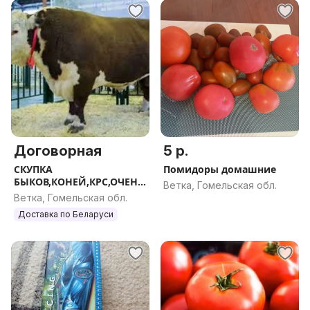
Договорная
5 р.
СКУПКА
Помидоры домашние
БЫКОВ,КОНЕЙ,КРС,ОЧЕНЬ
Ветка, Гомельская обл.
ДОРОГОЖИВЫМ ВЕСОМ,
Ветка, Гомельская обл.
ЗВ
Доставка по Беларуси