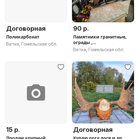
Договорная
90 р.
Поликарбонат
Памятники гранитные,
ограды ,
Ветка, Гомельская обл.
благоустройства,
Ветка, Гомельская обл.
рассрочка
15 р.
Договорная
Продам крупный
Куплю рога лося и др.