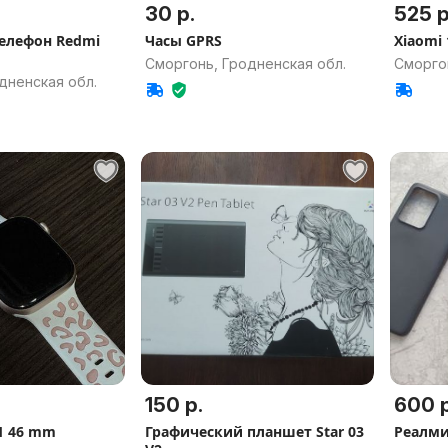
30 р.
525 р
елефон Redmi
Часы GPRS
Xiaomi 
Сморгонь, Гродненская обл.
Сморго
дненская обл.
150 р.
600 р
1 46 mm
Графический планшет Star 03
Реалми