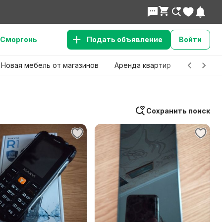
Сморгонь
Подать объявление
Войти
Новая мебель от магазинов
Аренда квартир
Детские 
Сохранить поиск