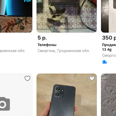
5 р.
350 р
Телефоны
Продам
13 4g
дненская обл.
Сморгонь, Гродненская обл.
Сморго