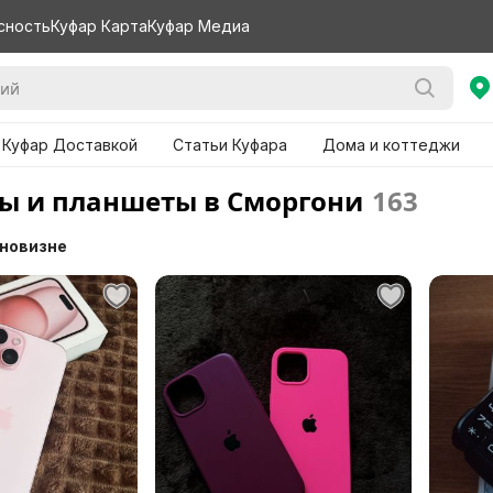
сность
Куфар Карта
Куфар Медиа
 Куфар Доставкой
Статьи Куфара
Дома и коттеджи
ы и планшеты в Сморгони
163
 новизне