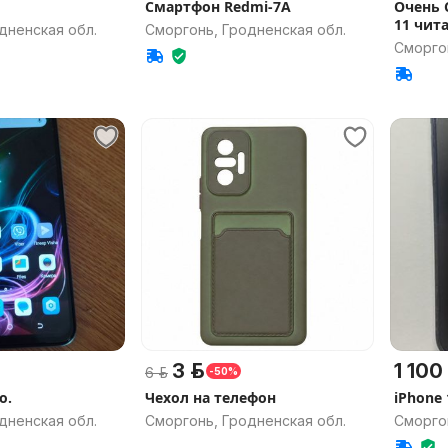
Смартфон Redmi-7A
Очень 
11 чит
дненская обл.
Сморгонь, Гродненская обл.
Сморго
3 р.
1 100 
6 р.
-50%
o.
Чехол на телефон
iPhone 
дненская обл.
Сморгонь, Гродненская обл.
Сморго