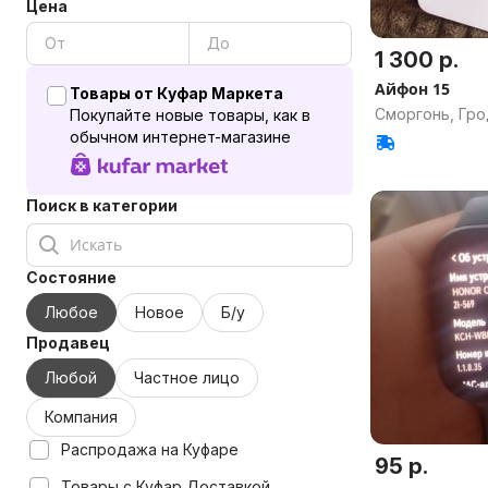
Цена
1 300 р.
Айфон 15
Товары от Куфар Маркета
Сморгонь, Гро
Покупайте новые товары, как в
обычном интернет-магазине
Поиск в категории
Состояние
Любое
Новое
Б/у
Продавец
Любой
Частное лицо
Компания
Распродажа на Куфаре
95 р.
Товары с Куфар Доставкой