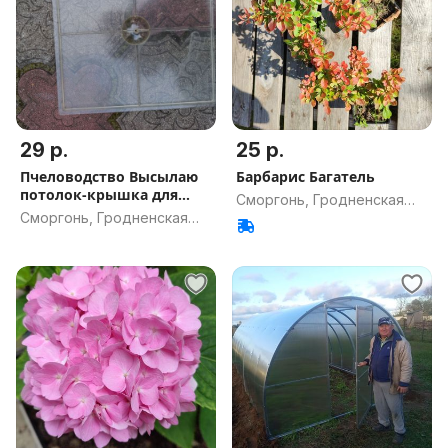
29 р.
25 р.
Пчеловодство Высылаю
Барбарис Багатель
потолок-крышка для
Сморгонь, Гродненская
улья
Сморгонь, Гродненская
обл.
обл.