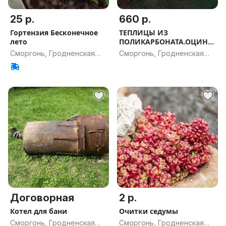
25 р.
660 р.
Гортензия Бесконечное
ТЕПЛИЦЫ ИЗ
лето
ПОЛИКАРБОНАТА.ОЦИНК
ОВАННЫЕ ДУГИ 40Х20
Сморгонь, Гродненская
Сморгонь, Гродненская
ИЛИ 20Х20
обл.
обл.
Договорная
2 р.
Котел для бани
Очитки седумы
Сморгонь, Гродненская
Сморгонь, Гродненская