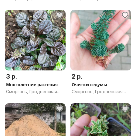
обл.
обл.
3 р.
2 р.
Многолетние растения
Очитки седумы
Сморгонь, Гродненская
Сморгонь, Гродненская
обл.
обл.