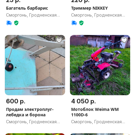
25 р.
220 р.
Багатель барбарис
Триммер NIKKEY
Сморгонь, Гродненская
Сморгонь, Гродненская
обл.
обл.
600 р.
4 050 р.
Продам электроплуг-
Мотоблок Weima WM
лебедка и борона
1100D-6
Сморгонь, Гродненская
Сморгонь, Гродненская
обл.
обл.