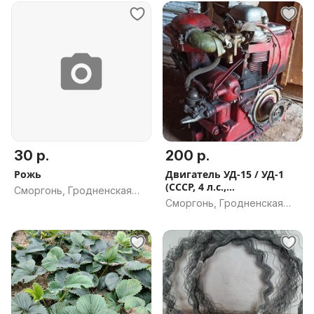
30 р.
200 р.
Рожь
Двигатель УД-15 / УД-1
(СССР, 4 л.с.,
Сморгонь, Гродненская
комплектный)
Сморгонь, Гродненская
обл.
обл.