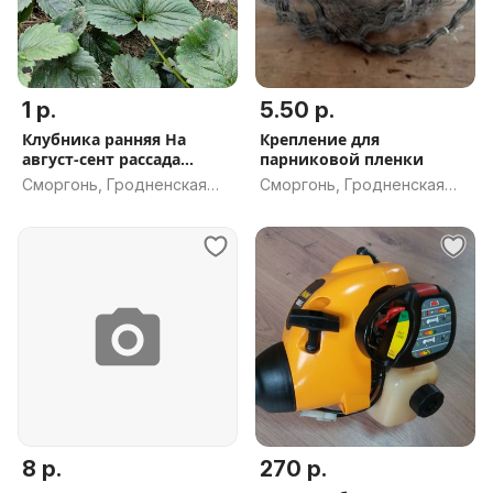
1 р.
5.50 р.
Клубника ранняя На
Крепление для
август-сент рассада
парниковой пленки
укоренённая
Сморгонь, Гродненская
Сморгонь, Гродненская
обл.
обл.
8 р.
270 р.