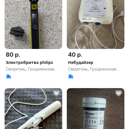
80 р.
40 р.
Электробритва philips
Небудайзер
Сморгонь, Гродненская
Сморгонь, Гродненская
обл.
обл.