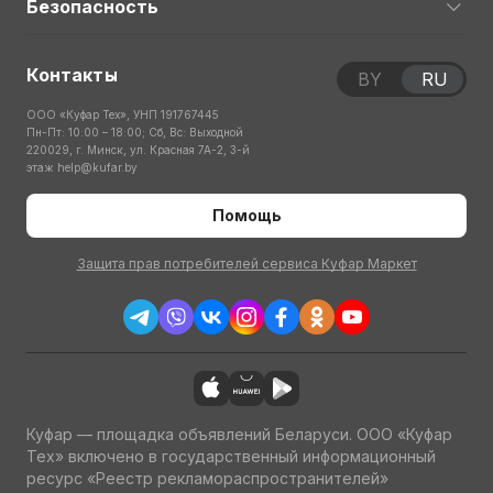
Безопасность
Контакты
BY
RU
ООО «Куфар Тех», УНП 191767445
Пн-Пт: 10:00 – 18:00; Сб, Вс: Выходной
220029, г. Минск, ул. Красная 7А-2, 3-й
этаж
help@kufar.by
Помощь
Защита прав потребителей сервиса Куфар Маркет
Куфар — площадка объявлений Беларуси. ООО «Куфар
Тех» включено в государственный информационный
ресурс «Реестр рекламораспространителей»