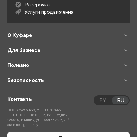
Рассрочка
Услуги продвижения
О Куфаре
Для бизнеса
Полезно
Безопасность
Контакты
BY
RU
ООО «Куфар Тех», УНП 191767445
Пн-Пт: 10:00 – 18:00; Сб, Вс: Выходной
220029, г. Минск, ул. Красная 7А-2, 3-й
этаж
help@kufar.by