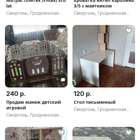
Матрас Плитех (Plitex) Eco
Кроватка Антел Каролина
lat
3/5 с маятником
Сморгонь, Гродненская
Сморгонь, Гродненская
обл.
обл.
240 р.
120 р.
Продам манеж детский
Стол письменный
игровой
Сморгонь, Гродненская
Сморгонь, Гродненская
обл.
обл.