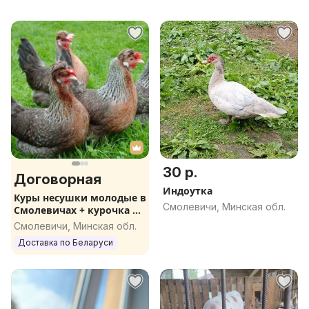
30 р.
Договорная
Индоутка
Куры несушки молодые в
Смолевичи, Минская обл.
Смолевичах + курочка в
подарок
Смолевичи, Минская обл.
Доставка по Беларуси