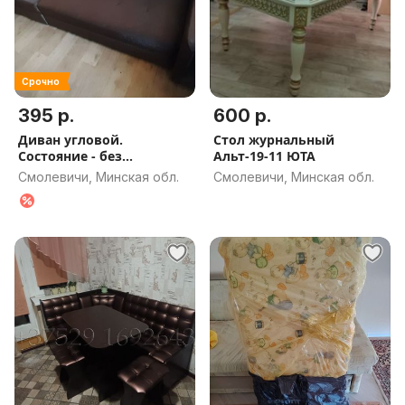
Срочно
395 р.
600 р.
Диван угловой.
Стол журнальный
Состояние - без
Альт-19-11 ЮТА
потертостей.
Смолевичи, Минская обл.
Смолевичи, Минская обл.