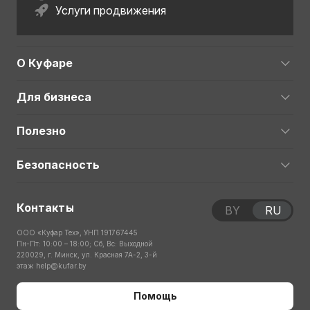
Услуги продвижения
О Куфаре
Для бизнеса
Полезно
Безопасность
Контакты
BY
RU
ООО «Куфар Тех», УНП 191767445
Пн-Пт: 10:00 – 18:00; Сб, Вс: Выходной
220029, г. Минск, ул. Красная 7А-2, 3-й
этаж
help@kufar.by
Помощь