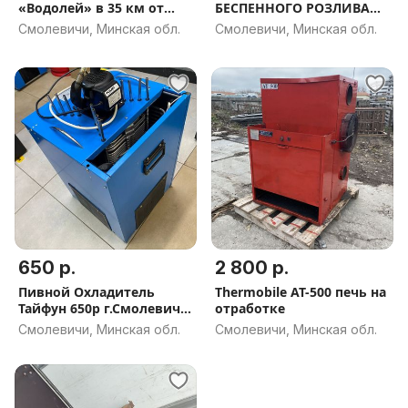
«Водолей» в 35 км от
БЕСПЕННОГО РОЗЛИВА
Минска
НАПИТКОВ Б/У
Смолевичи, Минская обл.
Смолевичи, Минская обл.
650 р.
2 800 р.
Пивной Охладитель
Thermobile AT-500 печь на
Тайфун 650р г.Смолевичи
отработке
б/у,торг
Смолевичи, Минская обл.
Смолевичи, Минская обл.