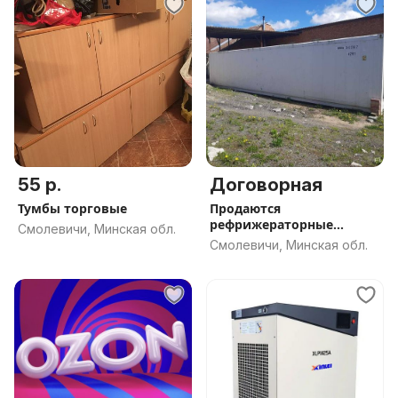
55 р.
Договорная
Тумбы торговые
Продаются
рефрижераторные
Смолевичи, Минская обл.
контейнеры. б. у
Смолевичи, Минская обл.