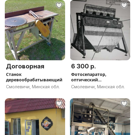
Договорная
6 300 р.
Станок
Фотосепаратор,
деревообрабатывающий
оптический
сортировщик
Смолевичи, Минская обл.
Смолевичи, Минская обл.