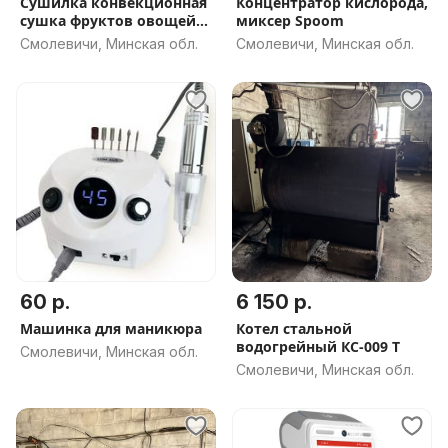
Сушилка конвекционная
Концентратор кислорода,
сушка фруктов овощей
миксер Spoom
зелени
Смолевичи, Минская обл.
Смолевичи, Минская обл.
60 р.
6 150 р.
Машинка для маникюра
Котел стальной
водогрейный КС-009 Т
Смолевичи, Минская обл.
Смолевичи, Минская обл.