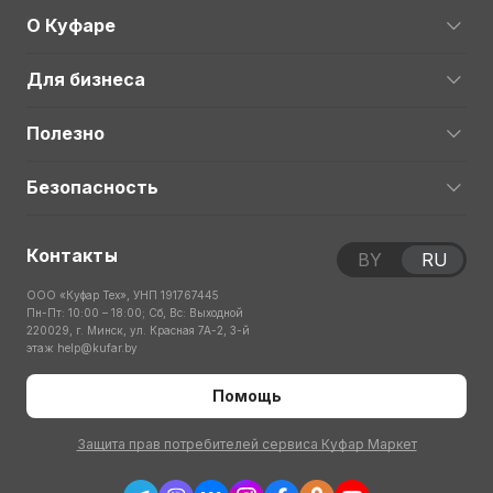
О Куфаре
Для бизнеса
Полезно
Безопасность
Контакты
BY
RU
ООО «Куфар Тех», УНП 191767445
Пн-Пт: 10:00 – 18:00; Сб, Вс: Выходной
220029, г. Минск, ул. Красная 7А-2, 3-й
этаж
help@kufar.by
Помощь
Защита прав потребителей сервиса Куфар Маркет