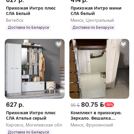
627 р.
414 р.
Прихожая Интро плюс
Прихожая Интро мини
СЛА Белый
СЛА белый
Витебск
Минск, Центральный
Доставка по Беларуси
Доставка по Беларуси
627 р.
80.75 р.
95 р.
-15%
Прихожая Интро плюс
Комплект в прихожую.
СЛА Ателье серый
Зеркало. Вешалка.
Тумбочка
Кировск, Могилевская обл.
Минск, Фрунзенский
Доставка по Беларуси