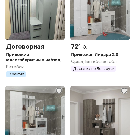
Договорная
721 р.
Прихожие
Прихожая Лидара 2.0
малогабаритные на/под
Орша, Витебская обл.
заказ от производителя.
Витебск
Доставка по Беларуси
Рассрочка
Гарантия