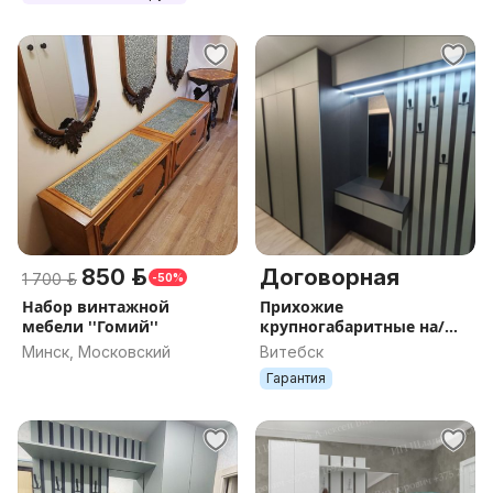
850 р.
Договорная
1 700 р.
-50%
Набор винтажной
Прихожие
мебели ''Гомий''
крупногабаритные на/
под заказ от
Минск, Московский
Витебск
производителя.
Гарантия
Рассрочка