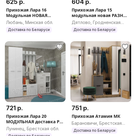
625 р.
604 р.
Прихожая Лара 16
Прихожая Лара 15
Модульная НОВАЯ
модульная новая РАЗНЫЕ
рассрочка
цвета
Любань, Минская обл.
Дятлово, Гродненская
обл.
Доставка по Беларуси
Доставка по Беларуси
721 р.
751 р.
Прихожая Лара 20
Прихожая Атамия МК
МОДУЛЬНАЯ доставка РБ
Барановичи, Брестская
рассрочка
Лунинец, Брестская обл.
обл.
Доставка по Беларуси
Доставка по Беларуси