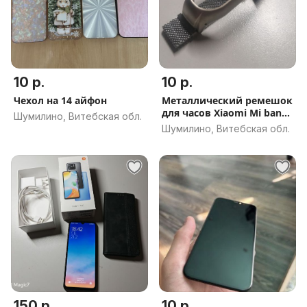
10 р.
10 р.
Чехол на 14 айфон
Металлический ремешок
для часов Xiaomi Mi band
Шумилино, Витебская обл.
7
Шумилино, Витебская обл.
150 р.
10 р.