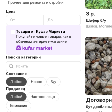
Прочее для ремонта и стройки
Цена
3 р.
Шифер б/у
Шклов, Могиле
Товары от Куфар Маркета
Покупайте новые товары, как в
обычном интернет-магазине
Поиск в категории
Состояние
Любое
Новое
Б/у
Продавец
Любой
Частное лицо
Договорн
Компания
Бут дроблен