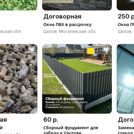
Договорная
250 р
Окна ПВХ в рассрочку
Окна П
вская обл.
Шклов, Могилевская обл.
Шклов, 
ая
60 р.
Дого
ый
Сборный фундамент для
Замена
забора в Шклове
стекол