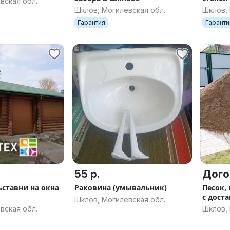
вская обл.
Шклов, Могилевская обл.
Шклов, 
Гарантия
Гаранти
55 р.
Дого
ьставни на окна
Раковина (умывальник)
Песок,
с дост
Шклов, Могилевская обл.
вская обл.
Шклов, 