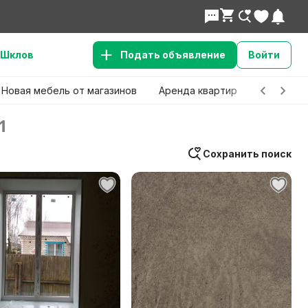
Шклов
Подать объявление
Войти
Новая мебель от магазинов
Аренда квартир
Детские 
1
Сохранить поиск