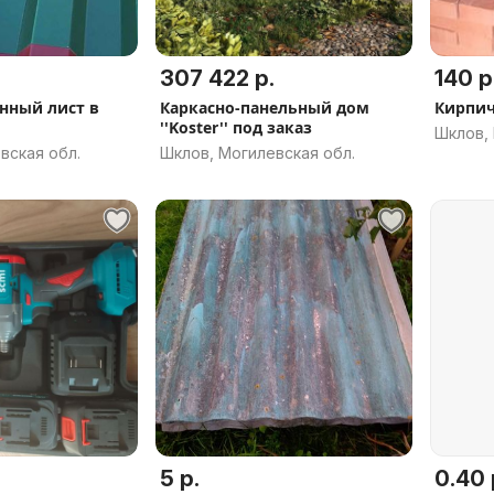
307 422 р.
140 р
нный лист в
Каркасно-панельный дом
Кирпич
''Koster'' под заказ
Шклов, 
вская обл.
Шклов, Могилевская обл.
5 р.
0.40 