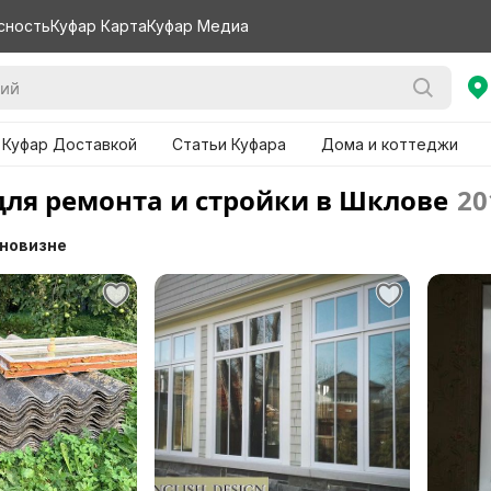
сность
Куфар Карта
Куфар Медиа
 Куфар Доставкой
Статьи Куфара
Дома и коттеджи
для ремонта и стройки в Шклове
20
 новизне