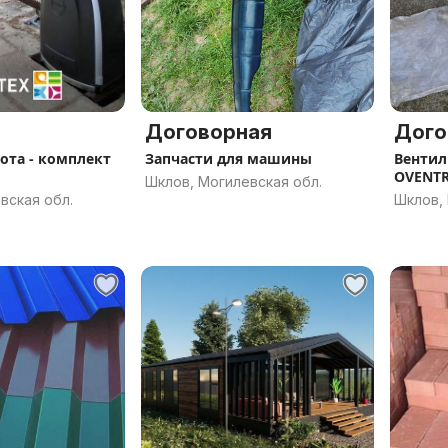
Договорная
Дого
ота - комплект
Запчасти для машины
Вентил
OVENTR
Шклов, Могилевская обл.
вская обл.
Шклов, 