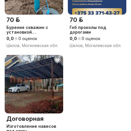
70 р.
70 р.
Бурение скважин с
Гнб проколы под
установкой
дорогами
оборудования
0,0
0 оценок
0,0
0 оценок
Шклов, Могилевская обл.
Шклов, Могилевская обл.
Договорная
Изготовление навесов
под ключ