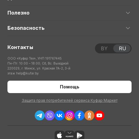
Полезно
Безопасность
Контакты
BY
RU
ООО «Куфар Тех», УНП 191767445
Пн-Пт: 10:00 – 18:00; Сб, Вс: Выходной
220029, г. Минск, ул. Красная 7А-2, 3-й
этаж
help@kufar.by
Помощь
Защита прав потребителей сервиса Куфар Маркет