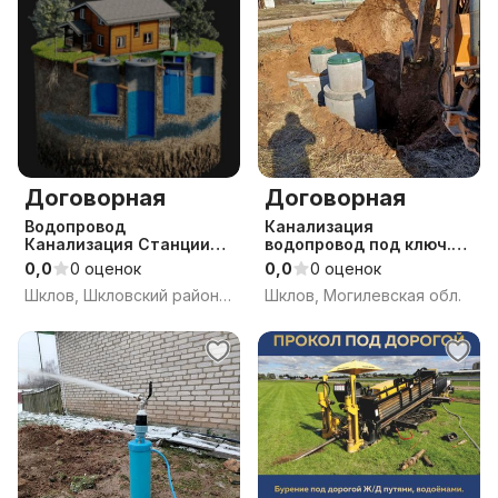
Договорная
Договорная
Водопровод
Канализация
Канализация Станции
водопровод под ключ.
биологической очистки
ЖБИ кольца.
0,0
0 оценок
0,0
0 оценок
септик
Железобетонные
Шклов, Шкловский район, Могилёвская область
Шклов, Могилевская обл.
кольца. Доставка
манипулятором.
Монтаж