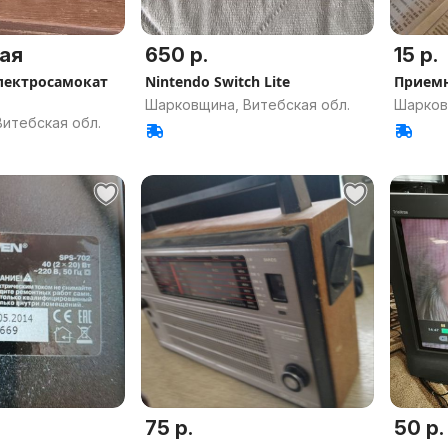
ая
650 р.
15 р.
электросамокат
Nintendo Switch Lite
Прием
Шарковщина, Витебская обл.
Шарков
итебская обл.
75 р.
50 р.