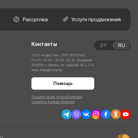
Рассрочка
Услуги продвижения
Контакты
BY
RU
ООО «Куфар Тех», УНП 191767445
Пн-Пт: 10:00 – 18:00; Сб, Вс: Выходной
220029, г. Минск, ул. Красная 7А-2, 3-й
этаж
help@kufar.by
Помощь
Защита прав потребителей
сервиса Куфар Маркет
тр