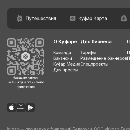
Путешествия
Куфар Карта
О Куфаре
Для бизнеса
Команда
Тарифы
П
Вакансии
Размещение баннеров
П
Куфар Медиа
Спецпроекты
Для прессы
Наведите камеру
на QR-код и скачивайте
приложение
Куфар — площадка объявлений Беларуси. ООО «Куфар Тех