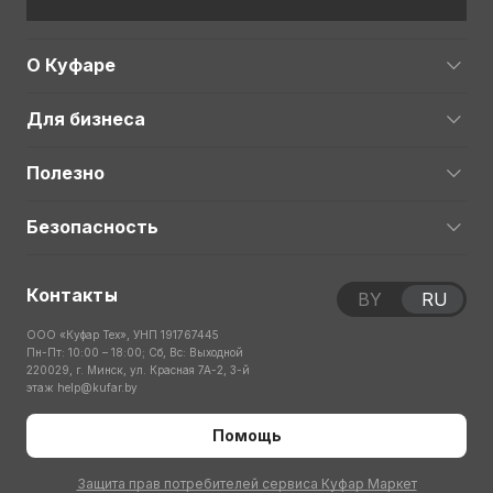
О Куфаре
Для бизнеса
Полезно
Безопасность
Контакты
BY
RU
ООО «Куфар Тех», УНП 191767445
Пн-Пт: 10:00 – 18:00; Сб, Вс: Выходной
220029, г. Минск, ул. Красная 7А-2, 3-й
этаж
help@kufar.by
Помощь
Защита прав потребителей сервиса Куфар Маркет