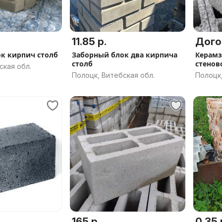
11.85 р.
Дого
к кирпич столб
Заборный блок два кирпича
Керамз
столб
стенов
ская обл.
Полоцк, Витебская обл.
Полоцк,
165 р.
0.35 