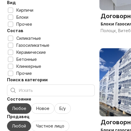
Вид
Кирпичи
Договорн
Блоки
Блоки Газоси
Прочее
Состав
Полоцк, Витеб
Силикатные
Газосиликатные
Керамические
Бетонные
Клинкерные
Прочие
Поиск в категории
Состояние
Любое
Новое
Б/у
Продавец
Договорн
Любой
Частное лицо
Блоки газоси