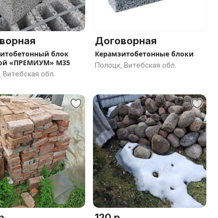
ворная
Договорная
итобетонный блок
Керамзитобетонные блоки
ой «ПРЕМИУМ» М35
Полоцк, Витебская обл.
 Витебская обл.
р.
120 р.