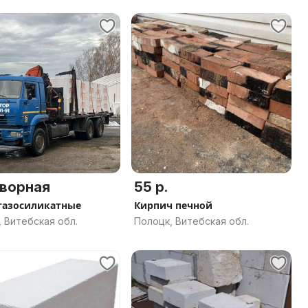
ворная
55 р.
газосиликатные
Кирпич печной
 Витебская обл.
Полоцк, Витебская обл.