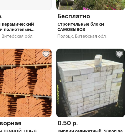
.
Бесплатно
 керамический
Строительные блоки
й полнотелый
САМОВЫВОЗ
150
 Витебская обл.
Полоцк, Витебская обл.
ворная
0.50 р.
 ПЕЧНОЙ, ША- 8.
Кирпич селикатный, 50коп за