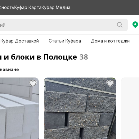
сность
Куфар Карта
Куфар Медиа
 Куфар Доставкой
Статьи Куфара
Дома и коттеджи
 и блоки в Полоцке
38
 новизне