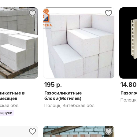
195 р.
14.80
ликатные в
Газосиликатные
Пазогр
 месяцев
блоки(Могилев)
Полоцк,
ская обл.
Полоцк, Витебская обл.
ларуси