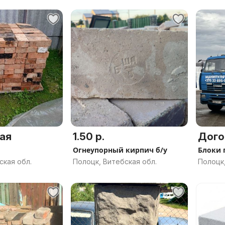
ая
1.50 р.
Дого
Огнеупорный кирпич б/у
Блоки 
ская обл.
Полоцк, Витебская обл.
Полоцк,