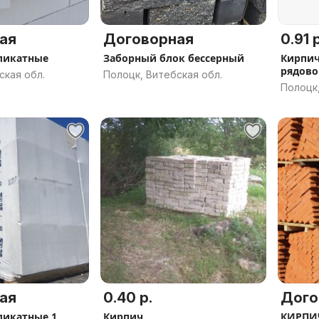
ая
Договорная
0.91 р
ликатные
Заборный блок бессерный
Кирпич
рядово
ская обл.
Полоцк, Витебская обл.
М100(М
Полоцк,
ая
0.40 р.
Дого
ликатные 1
Кирпич
КИРПИЧ