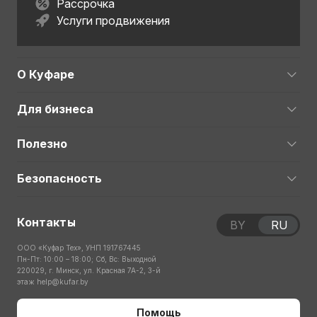
Рассрочка
Услуги продвижения
О Куфаре
Для бизнеса
Полезно
Безопасность
Контакты
BY
RU
ООО «Куфар Тех», УНП 191767445
Пн-Пт: 10:00 – 18:00; Сб, Вс: Выходной
220029, г. Минск, ул. Красная 7А-2, 3-й
этаж
help@kufar.by
Помощь